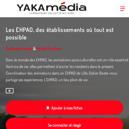
LA MÉDIATHÈQUE ÉDUC’ACTIVE DES CEMÉA
Aller
au
Les EHPAD, des établissements où tout est
contenu
possible
principal
Guillaume Canale
&
Michel Ponthieu
Dans le monde des EHPAD, les animations socioculturelles ont un rôle essentiel.
Vectrice de vie, elles permettent d’ancrer les résidents dans le présent.
Coordinateur des animations dans un EHPAD de Lille, Didier Boete nous
partage ses expériences; L’EHPAD, un lieu plein de vie.
Ajouter à mes fiches
Se connecter et réagir