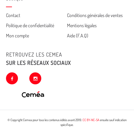
Cemea
Contact
Conditions générales de ventes
Politique de confidentialité
Mentions légales
footer
Mon compte
Aide (F.A.Q)
RETROUVEZ LES CEMEA
SUR LES RÉSEAUX SOCIAUX
facebook
instagram
© Copyright Cemea pour tous les contenus édités avant 2019.
CC BY-NC-SA
ensuite sauf indication
spécifique.