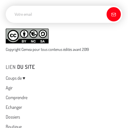
Adresse de courriel
Copyright Cemea pour tous contenus édités avant 2019
LIEN
DU SITE
Menu
Coups de ♥
Agir
Comprendre
Echanger
Dossiers
Boutique