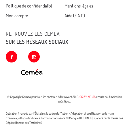
Politique de confidentialité
Mentions légales
footer
Mon compte
Aide (F.A.Q)
RETROUVEZ LES CEMEA
SUR LES RÉSEAUX SOCIAUX
facebook
instagram
© Copyright Cemea pour tous les contenus édités avant 2019.
CC BY-NC-SA
ensuite sauf indication
spécifique.
Opération financée par l’État dans le cadre de l’Action « Adaptation et qualification de la main
d’œuvre », « Dispositifs France Formation Innovante NUMérique (DEFFINUM) », opéré par la Caisse des
Dépôts (Banque des Territoires)