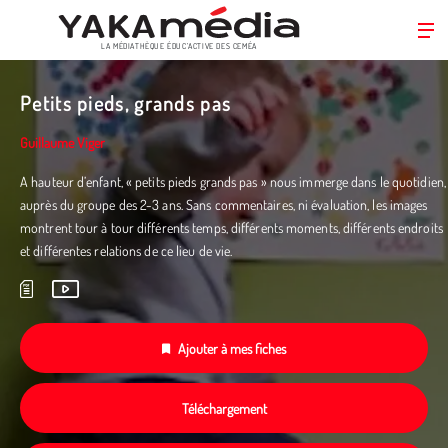
LA MÉDIATHÈQUE ÉDUC’ACTIVE DES CEMÉA
Aller
au
Petits pieds, grands pas
contenu
principal
Guillaume Viger
A hauteur d’enfant, « petits pieds grands pas » nous immerge dans le quotidien,
auprès du groupe des 2-3 ans. Sans commentaires, ni évaluation, les images
montrent tour à tour différents temps, différents moments, différents endroits
et différentes relations de ce lieu de vie.
Ajouter à mes fiches
Téléchargement