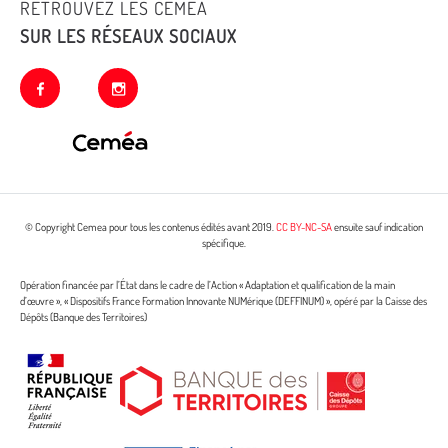
RETROUVEZ LES CEMEA
SUR LES RÉSEAUX SOCIAUX
facebook
instagram
© Copyright Cemea pour tous les contenus édités avant 2019.
CC BY-NC-SA
ensuite sauf indication
spécifique.
Opération financée par l’État dans le cadre de l’Action « Adaptation et qualification de la main
d’œuvre », « Dispositifs France Formation Innovante NUMérique (DEFFINUM) », opéré par la Caisse des
Dépôts (Banque des Territoires)