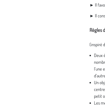
► Il favo
► Il cons
Règles d
(inspiré 
Deux 
nombre
l’une e
d’autr
Un obj
centre
petit o
Les m