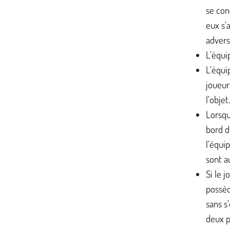
se con
eux s’
advers
L’équi
L’équi
joueur
l’objet.
Lorsqu
bord d
l’équip
sont a
Si le 
possèd
sans s
deux po