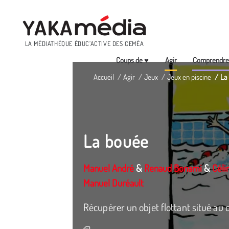
Menu
LA MÉDIATHÈQUE ÉDUC’ACTIVE DES CEMÉA
Coups de ♥
Agir
Comprendr
Aller
Accueil
Agir
Jeux
Jeux en piscine
La
au
contenu
principal
La bouée
Manuel André
&
Renaud Bonami
&
Céli
Manuel Duréault
Récupérer un objet flottant situé au 