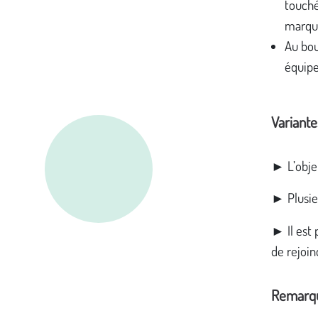
touché
marque
Au bou
équipe
Variante
► L’objet
► Plusieu
► Il est
de rejoi
Remarq