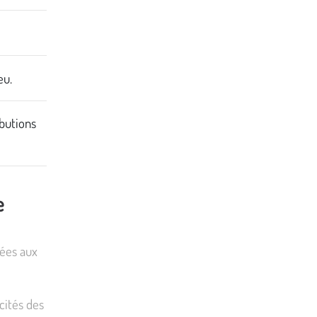
eu.
butions
e
tées aux
cités des