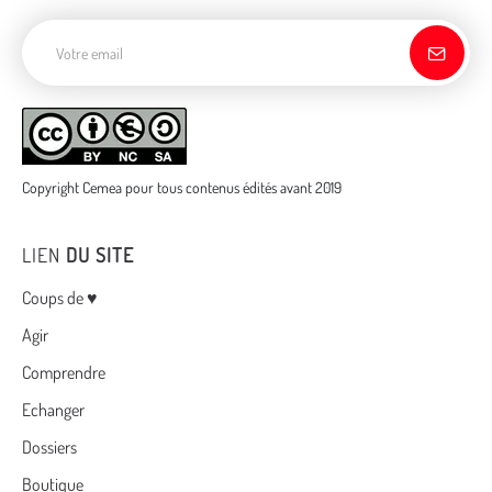
Adresse de courriel
Copyright Cemea pour tous contenus édités avant 2019
LIEN
DU SITE
Menu
Coups de ♥
Agir
Comprendre
Echanger
Dossiers
Boutique