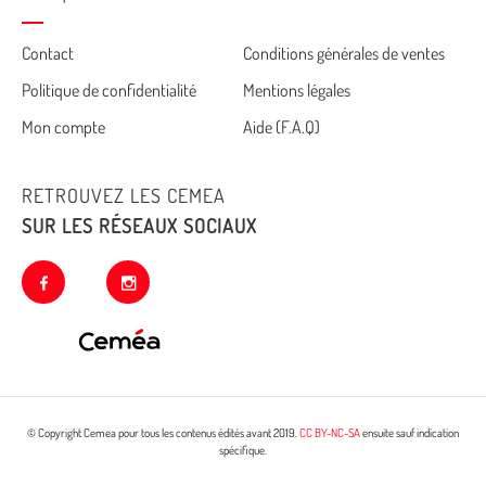
Cemea
Contact
Conditions générales de ventes
Politique de confidentialité
Mentions légales
footer
Mon compte
Aide (F.A.Q)
RETROUVEZ LES CEMEA
SUR LES RÉSEAUX SOCIAUX
facebook
instagram
© Copyright Cemea pour tous les contenus édités avant 2019.
CC BY-NC-SA
ensuite sauf indication
spécifique.