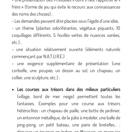
frère » (forme de jeu qui évite le recours aux connaissances
des noms des choses) ;
- Les demandes peuvent être placées sous l’égide d’une idée,
- un thème (plantes odoriférantes, végétaux piquants, 10
coquillages différents, 5 feuilles vertes de nuances variées,
etc.) ;
- une situation relativement ouverte (éléments naturels
commençant par N,A,T,U,R,E.)
- une exigence supplémentaire de présentation (une
corbeille, une poupée, un dessin au sol, un chapeau, un
collier, une sculpture, etc.) ;
Les courses aux trésors dans des milieux particuliers
(village, bord de mer, neige) permettent toutes les
fantaisies. Exemples pour une course aux trésors
hétéroclites : un chapeau de paille, une botte de jardinier,
un entonnoir métallique, de la pâte à modeler, une balle de
ping-pong, un petit bateau, une paire de bretelles... ;
déguiser un équipier en Indien, en Mexicain, en marquise