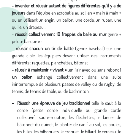
-
inventer et réussir autant de figures différentes qu’il y a de
joueurs
dans l’équipe en acrobatie au sol, en « main à main »
ou en utilisant un engin, un ballon, une corde, un ruban, une
quille, un drapeau ;
-
réussir collectivement 10 frappés de balle au mur
genre «
pelote basque » ;
-
réussir chacun un tir de batte
(genre baseball) sur une
grande cible, les équipiers devant utiliser des instruments
différents : raquettes, planchettes, bâtons ;
-
réussir à maintenir « vivant »
(en l’air avec ou sans rebond)
un ballon
échangé collectivement dans une suite
ininterrompue de plusieurs passes de volley ou de rugby, de
tennis, de tennis de table, ou de badminton.
Réussir une épreuve de jeu traditionnel
telle le saut à la
corde (petite corde individuelle ou grande corde
collective), saute-mouton, les fléchettes, le lancer de
bâtonnet du quinet, le planter de canif au sol, les boules,
les billes, les bilboquets, le croquet, le billard, le cerceau, le