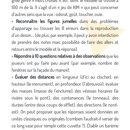
grille genre « mots croisés », etc. dont le modèle se trouve à
100 m de là. Il s’agit d’un « jeu de KIM » qui peut concerner
d’autres sens que la vue : odorat, goût, toucher, ouïe.
•
Reconnaître les figures jumelles
dans des problèmes
d’appairage ou trouver les 8 erreurs dans la reproduction
d’un dessin... (de plus, par exemple, il peut y avoir interdiction
de prendre des notes mais possibilité de faire des allers et
retours entre le modèle et la réponse).
•
Répondre à 10 questions relatives à des observations
que les
joueurs ont pu faire peu avant (par exemple, nombre de
fenêtres sur la façade du manoir).
•
Évaluer des distances
en longueur (d’ici au clocher), en
hauteur (le monument), en profondeur, (l’abreuvoir), évaluer
des masses (masse de l’enclume), des vitesses horaires (la
rivière sous le pont), des contenances (le tonneau), des
durées (entre deux coups de sifflet), des directions (le nord-
est). On peut proposer que les réponses soient données en
unités classiques ou originales (combien faudrait-il verser de
ce long vase pour remplir cette cuvette ?). Établir un barème