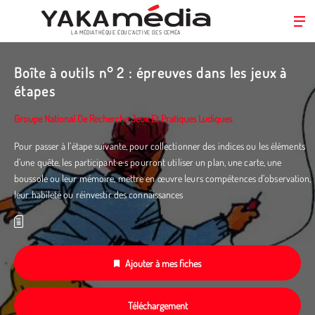
LA MÉDIATHÈQUE ÉDUC’ACTIVE DES CEMÉA
Aller
au
Boîte à outils n° 2 : épreuves dans les jeux à
contenu
étapes
principal
Groupe National De Recherche Jeux Et Pratiques Ludiques
Pour passer à l’étape suivante, pour collectionner des indices ou les éléments
d’une quête, les participant·e·s pourront utiliser un plan, une carte, une
boussole ou leur mémoire, mettre en œuvre leurs compétences d’observation,
leur habileté ou réinvestir des connaissances
Ajouter à mes fiches
Téléchargement