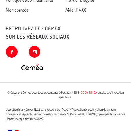
footer
Mon compte
Aide (F.A.Q)
RETROUVEZ LES CEMEA
SUR LES RÉSEAUX SOCIAUX
facebook
instagram
© Copyright Cemea pour tous les contenus édités avant 2019.
CC BY-NC-SA
ensuite sauf indication
spécifique.
Opération financée par l’État dans le cadre de l’Action « Adaptation et qualification de la main
d’œuvre », « Dispositifs France Formation Innovante NUMérique (DEFFINUM) », opéré par la Caisse des
Dépôts (Banque des Territoires)