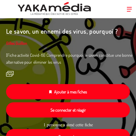
LA MÉDIATHÈQUE ÉDUC’ACTIVE DES CEMÉA
Aller
au
Le savon, un ennemi des virus, pourquoi ?
contenu
principal
Gilles Guillon
[Fiche activité Covid-19] Comprendre pourquoi le savon constitue une bonne
alternative pour éliminer les virus
Ajouter à mes fiches
Se connecter et réagir
1 personne a aimé cette fiche