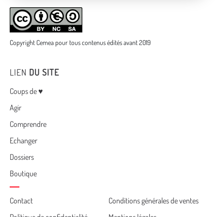
Copyright Cemea pour tous contenus édités avant 2019
LIEN
DU SITE
Menu
Coups de ♥
Agir
Comprendre
Echanger
Dossiers
Boutique
Cemea
Contact
Conditions générales de ventes
Politique de confidentialité
Mentions légales