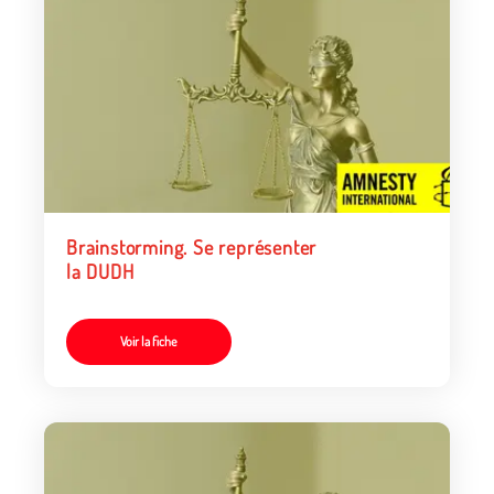
Brainstorming. Se représenter
la DUDH
Voir la fiche