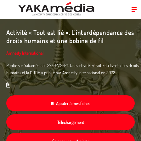
LA MÉDIATHÈQUE ÉDUC’ACTIVE DES CEMÉA
Aller
au
Activité « Tout est lié ». L'interdépendance des
contenu
droits humains et une bobine de fil
principal
Amnesty International
Publié sur Yakamédia le 27/02/2024 Une activité extraite du livret « Les droits
humains et la DUDH » publié par Amnesty International en 2022.­
Ajouter à mes fiches
Téléchargement