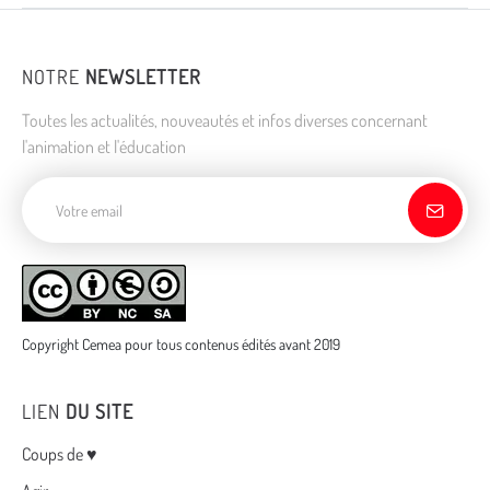
NOTRE
NEWSLETTER
Toutes les actualités, nouveautés et infos diverses concernant
l'animation et l'éducation
Adresse de courriel
Copyright Cemea pour tous contenus édités avant 2019
LIEN
DU SITE
Menu
Coups de ♥