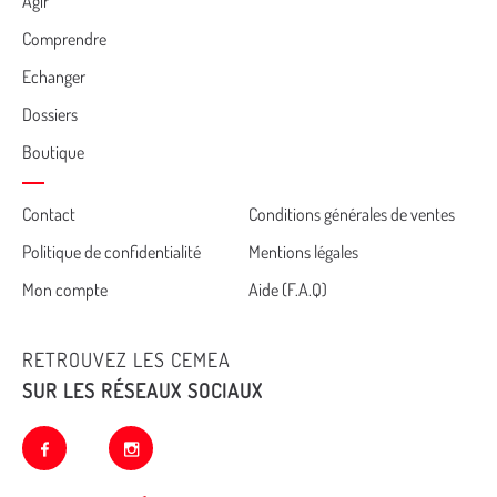
Agir
Comprendre
Echanger
Dossiers
Boutique
Cemea
Contact
Conditions générales de ventes
Politique de confidentialité
Mentions légales
footer
Mon compte
Aide (F.A.Q)
RETROUVEZ LES CEMEA
SUR LES RÉSEAUX SOCIAUX
facebook
instagram