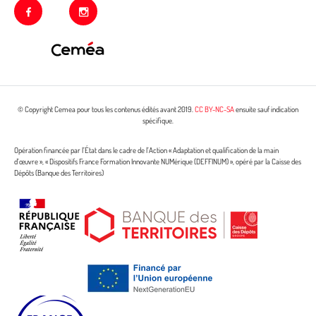
facebook
instagram
© Copyright Cemea pour tous les contenus édités avant 2019.
CC BY-NC-SA
ensuite sauf indication
spécifique.
Opération financée par l’État dans le cadre de l’Action « Adaptation et qualification de la main
d’œuvre », « Dispositifs France Formation Innovante NUMérique (DEFFINUM) », opéré par la Caisse des
Dépôts (Banque des Territoires)