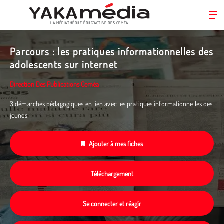
LA MÉDIATHÈQUE ÉDUC’ACTIVE DES CEMÉA
Aller
au
Parcours : les pratiques informationnelles des
contenu
adolescents sur internet
principal
Direction Des Publications Ceméa
3 démarches pédagogiques en lien avec les pratiques informationnelles des
jeunes
Ajouter à mes fiches
Téléchargement
Se connecter et réagir