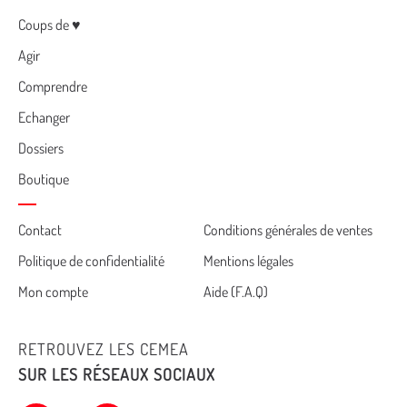
Menu
Coups de ♥
Agir
Comprendre
Echanger
Dossiers
Boutique
Cemea
Contact
Conditions générales de ventes
Politique de confidentialité
Mentions légales
footer
Mon compte
Aide (F.A.Q)
RETROUVEZ LES CEMEA
SUR LES RÉSEAUX SOCIAUX