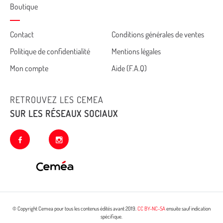
Boutique
Cemea
Contact
Conditions générales de ventes
Politique de confidentialité
Mentions légales
footer
Mon compte
Aide (F.A.Q)
RETROUVEZ LES CEMEA
SUR LES RÉSEAUX SOCIAUX
facebook
instagram
© Copyright Cemea pour tous les contenus édités avant 2019.
CC BY-NC-SA
ensuite sauf indication
spécifique.