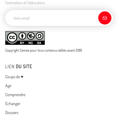
l'animation et l'éducation
Adresse de courriel
Copyright Cemea pour tous contenus édités avant 2019
LIEN
DU SITE
Menu
Coups de ♥
Agir
Comprendre
Echanger
Dossiers