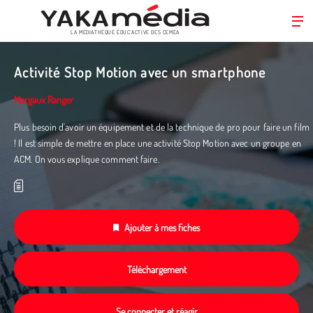
LA MÉDIATHÈQUE ÉDUC’ACTIVE DES CEMÉA
Aller
au
Activité Stop Motion avec un smartphone
contenu
principal
Margaux Ranger
Plus besoin d'avoir un équipement et de la technique de pro pour faire un film
! Il est simple de mettre en place une activité Stop Motion avec un groupe en
ACM. On vous explique comment faire.
Ajouter à mes fiches
Téléchargement
Se connecter et réagir