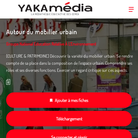
LA MÉDIATHÈQUE ÉDUC’ACTIVE DES CEMÉA
Aller
au
Autour du mobilier urbain
contenu
principal
Groupe National Education Relative À L'Environnement
[CULTURE & PATRIMOINE] Découvrir la variété du mobilier urbain. Se rendre
compte de sa place dans la composition de l’espace urbain. Comprendre ses
rôles et ses diverses fonctions. Exercer un regard critique sur ces aspects.
Ajouter à mes fiches
Téléchargement
Se connecter et réagir