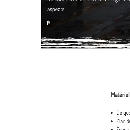
aspects
Média secondaire
Matériel
De quo
Plan du
Éventu