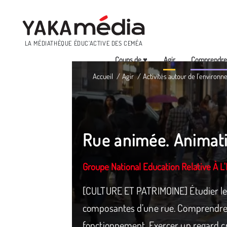
Menu
LA MÉDIATHÈQUE ÉDUC’ACTIVE DES CEMÉA
Coups de ♥
Agir
Comprendr
Aller
Accueil
Agir
Activités autour de l'environn
au
contenu
principal
Rue animée. Animati
Groupe National Education Relative À 
[CULTURE ET PATRIMOINE] Étudier les
composantes d’une rue. Comprendre s
fonctionnement. Exercer un regard cr