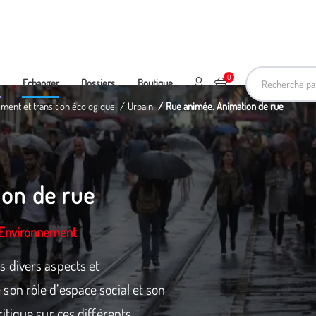
Recherche pa
0
Mon compte
Ajouter au panier
e
Echanger
Dossiers
Boutique
ement et transition écologique
Urbain
Rue animée. Animation de rue
on de rue
L'Environnement
 divers aspects et
on rôle d’espace social et son
itique sur ces différents