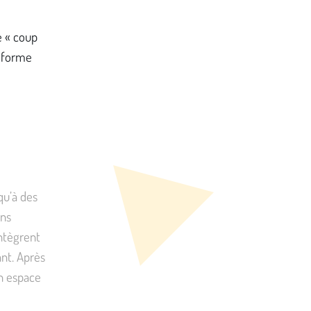
e « coup
s forme
qu’à des
ons
ntègrent
fant. Après
un espace