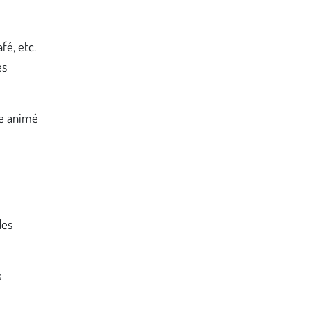
fé, etc.
es
re animé
des
s