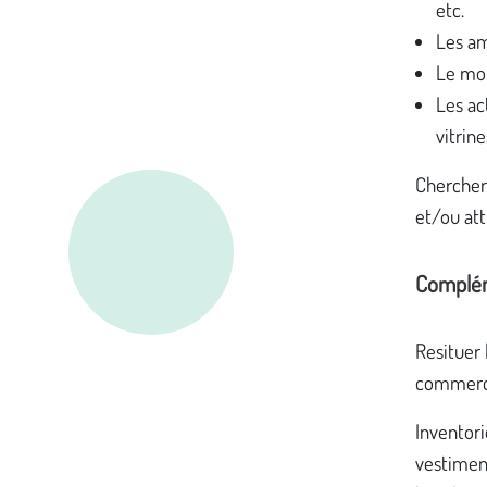
etc.
Les am
Le mob
Les ac
vitrin
Chercher 
et/ou att
Complé
Resituer 
commerces
Inventori
vestiment