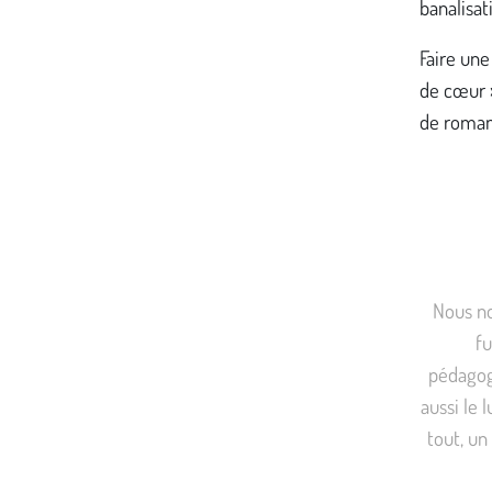
banalisa
Faire une
de cœur 
de roman
Nous no
fu
pédagog
aussi le l
tout, un