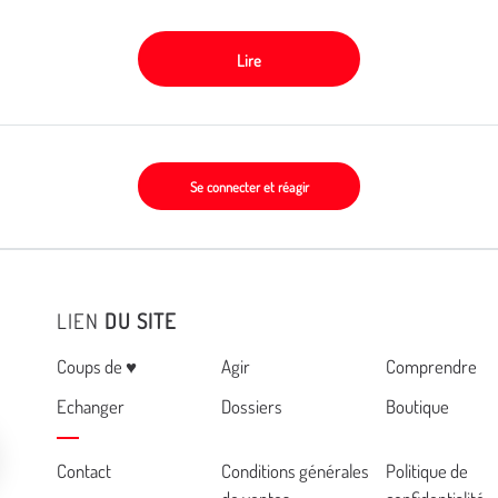
Lire
Se connecter et réagir
LIEN
DU SITE
Menu
Coups de ♥
Agir
Comprendre
Echanger
Dossiers
Boutique
Cemea
Contact
Conditions générales
Politique de