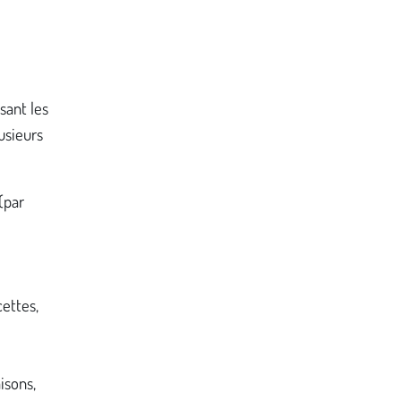
sant les
usieurs
(par
cettes,
aisons,