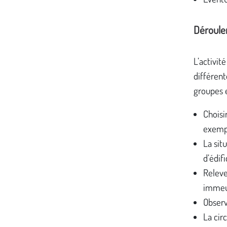
Déroul
L’activit
différent
groupes 
Choisi
exempl
La sit
d’édif
Releve
immeub
Observ
La circ