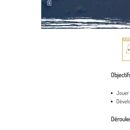
Média secondaire
Objectif
Jouer 
Dévelo
Déroul