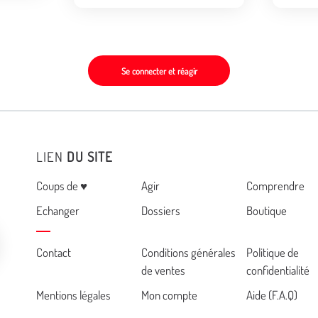
Se connecter et réagir
LIEN
DU SITE
Menu
Coups de ♥
Agir
Comprendre
Echanger
Dossiers
Boutique
Cemea
Contact
Conditions générales
Politique de
de ventes
confidentialité
footer
Mentions légales
Mon compte
Aide (F.A.Q)