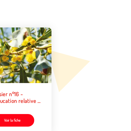
ier n°16 -
ucation relative à
nvironnement
Voir la fiche