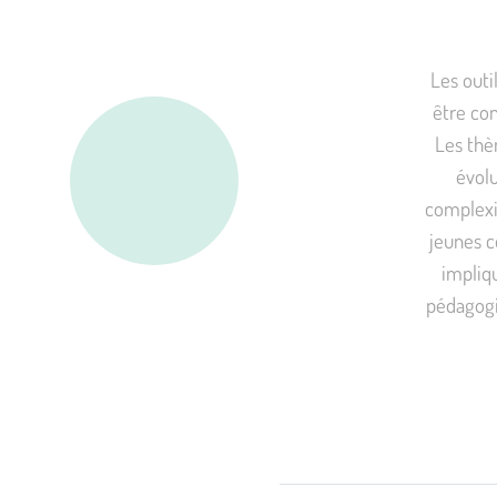
Les outi
être co
Les thè
évolu
complexit
jeunes c
impliqu
pédagogi