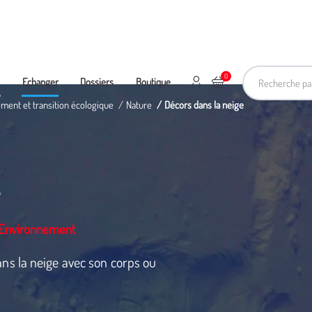
Recherche pa
0
Mon compte
Ajouter au panier
e
Echanger
Dossiers
Boutique
ement et transition écologique
Nature
Décors dans la neige
e
L'Environnement
s la neige avec son corps ou