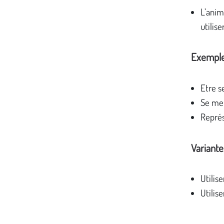
L’anim
utilis
Exempl
Etre se
Se met
Représ
Variante
Utilis
Utilis