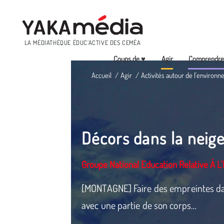
Menu
LA MÉDIATHÈQUE ÉDUC’ACTIVE DES CEMÉA
Coups de ♥
Agir
Comprendr
Aller
Accueil
Agir
Activités autour de l'environn
au
contenu
principal
Décors dans la neig
Groupe National Education Relative À 
[MONTAGNE] Faire des empreintes dan
avec une partie de son corps…