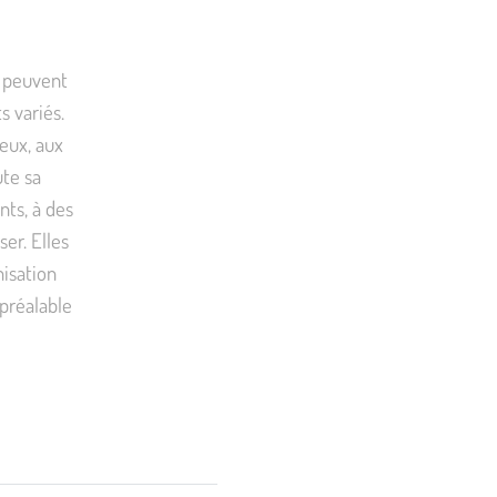
e peuvent
 variés.
eux, aux
ute sa
nts, à des
er. Elles
nisation
préalable