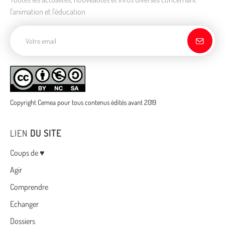
l'animation et l'éducation
Adresse de courriel
Copyright Cemea pour tous contenus édités avant 2019
LIEN
DU SITE
Menu
Coups de ♥
Agir
Comprendre
Echanger
Dossiers