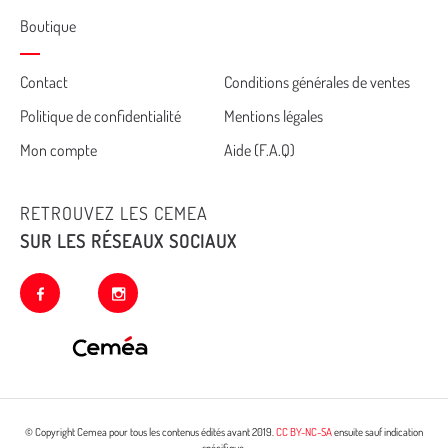
Boutique
Cemea
Contact
Conditions générales de ventes
Politique de confidentialité
Mentions légales
footer
Mon compte
Aide (F.A.Q)
RETROUVEZ LES CEMEA
SUR LES RÉSEAUX SOCIAUX
facebook
instagram
© Copyright Cemea pour tous les contenus édités avant 2019.
CC BY-NC-SA
ensuite sauf indication