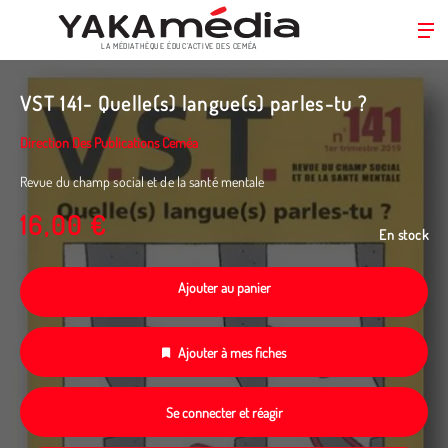
LA MÉDIATHÈQUE ÉDUC’ACTIVE DES CEMÉA
Aller
au
VST 141- Quelle(s) langue(s) parles-tu ?
contenu
principal
Direction Des Publications Ceméa
Revue du champ social et de la santé mentale
16,00 €
En stock
Ajouter au panier
Ajouter à mes fiches
Se connecter et réagir