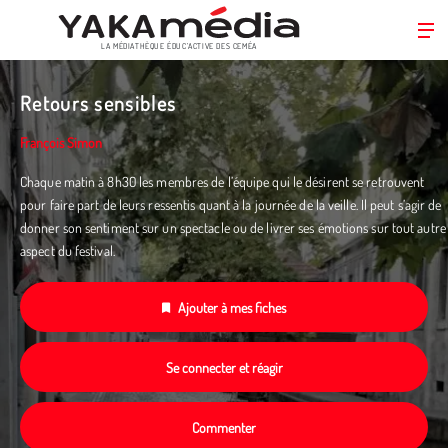
LA MÉDIATHÈQUE ÉDUC’ACTIVE DES CEMÉA
Aller
au
Retours sensibles
contenu
principal
François Simon
Chaque matin à 8h30 les membres de l’équipe qui le désirent se retrouvent
pour faire part de leurs ressentis quant à la journée de la veille. Il peut s’agir de
donner son sentiment sur un spectacle ou de livrer ses émotions sur tout autre
aspect du festival.
Ajouter à mes fiches
Se connecter et réagir
Commenter