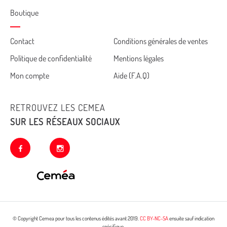
Boutique
Cemea
Contact
Conditions générales de ventes
Politique de confidentialité
Mentions légales
footer
Mon compte
Aide (F.A.Q)
RETROUVEZ LES CEMEA
SUR LES RÉSEAUX SOCIAUX
facebook
instagram
© Copyright Cemea pour tous les contenus édités avant 2019.
CC BY-NC-SA
ensuite sauf indication
spécifique.