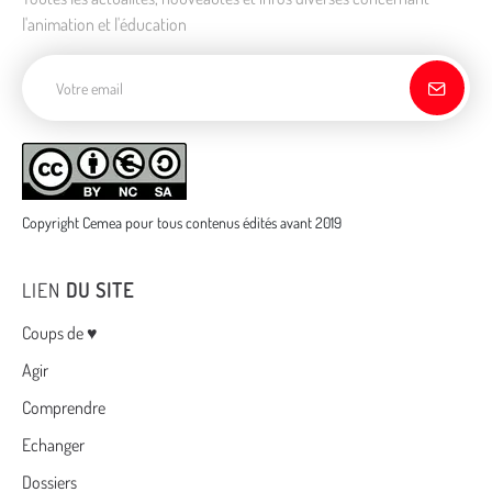
l'animation et l'éducation
Adresse de courriel
Copyright Cemea pour tous contenus édités avant 2019
LIEN
DU SITE
Menu
Coups de ♥
Agir
Comprendre
Echanger
Dossiers