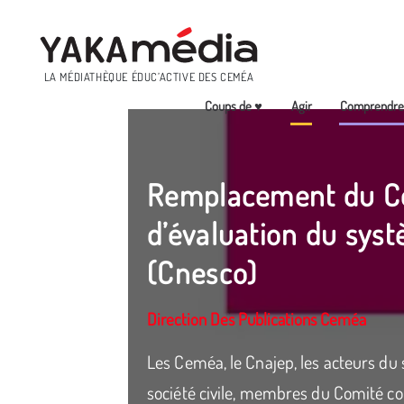
Menu
LA MÉDIATHÈQUE ÉDUC’ACTIVE DES CEMÉA
Coups de ♥
Agir
Comprendr
Aller
au
contenu
Remplacement du Co
principal
d’évaluation du syst
(Cnesco)
Direction Des Publications Ceméa
Les Ceméa, le Cnajep, les acteurs du 
société civile, membres du Comité con