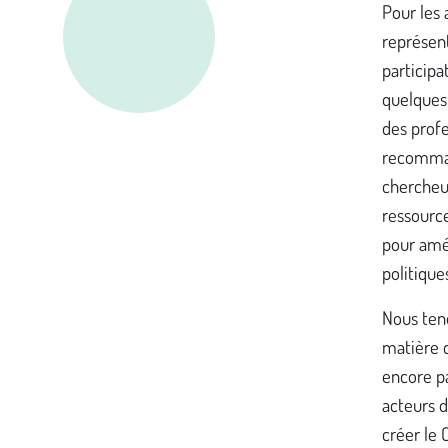
Pour les 
représent
participa
quelques 
des profe
recommand
chercheur
ressourc
pour amél
politique
Nous ten
matière d
encore p
acteurs d
créer le