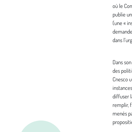
où le Com
publie un
(une « in
demande q
dans l’ur
Dans son 
des poli
Cnesco un
instances
diffuser 
remplir, 
menés par
propositi