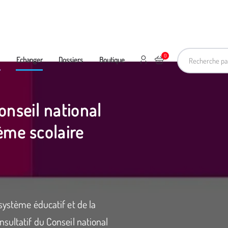
Recherche pa
0
Mon compte
Ajouter au panier
e
Echanger
Dossiers
Boutique
nseil national
ème scolaire
système éducatif et de la
sultatif du Conseil national