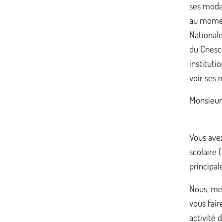
ses modal
au momen
Nationale
du Cnesco
instituti
voir ses 
Monsieur 
Vous ave
scolaire 
principal
Nous, mem
vous fair
activité