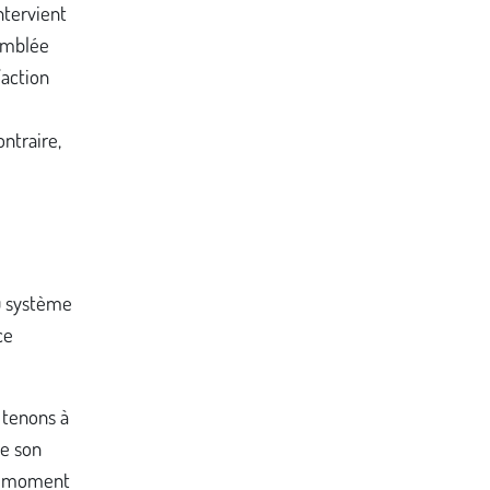
ntervient
semblée
’action
ontraire,
u système
ce
 tenons à
se son
Au moment