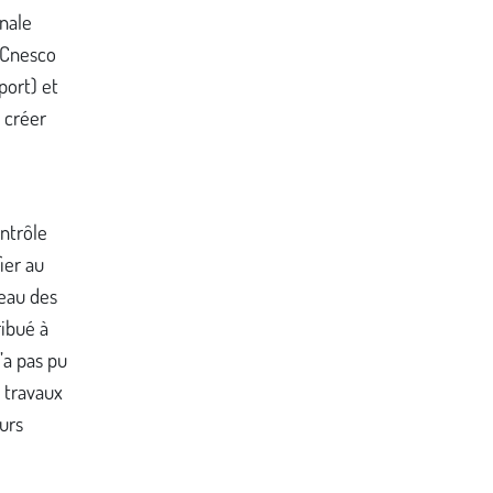
onale
u Cnesco
port) et
 créer
ntrôle
ier au
veau des
ribué à
’a pas pu
s travaux
urs