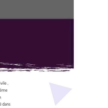
ile ,
stème
n
té dans