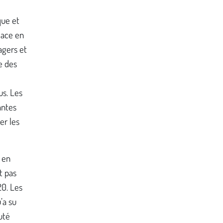
que et
lace en
agers et
e des
us. Les
antes
er les
 en
t pas
0. Les
’a su
uté