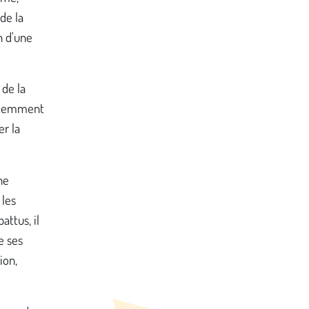
de la
n d'une
 de la
patiemment
er la
ne
 les
attus, il
e ses
ion,