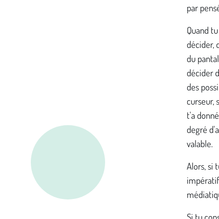
par pensé
Quand tu 
décider, 
du panta
décider d
des possi
curseur, 
t'a donné
degré d'a
valable.
Alors, si
impératif
médiatiq
Si tu con