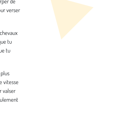
irper de
our verser
 chevaux
que tu
ue tu
 plus
e vitesse
 valser
seulement