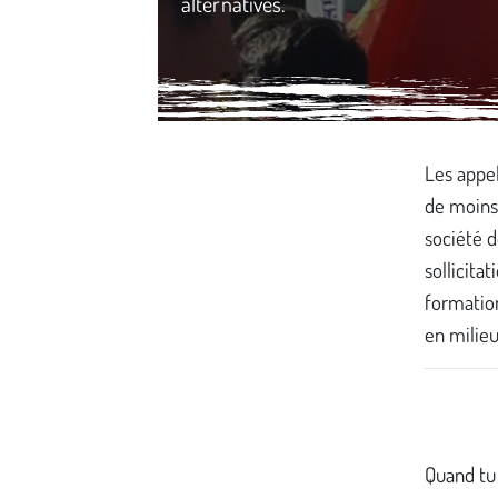
alternatives.
Média secondaire
Les appels
de moins 
société 
sollicitat
formation
en milie
Quand tu