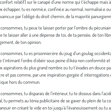
confort relatif) sur le canapé d'une norme qui t'échappe mais à
x échapper, tu es normé.e, confiné.e au normal, normalisé.e o
vaincu.e par l'obligé du droit chemin, de la majorité panurgienn
 consommes, tu peux te laisser porter par l'ombre du pécuniair
e te laisser aller à une dépense de toi, de ta pensée, de ton libr
gement, de ton opinion.
consommes, tu es prisonnier.ère du joug d'un goulag occidenta
te t'intimant l'ordre d'obéir sous peine d'ikéa non conformité et
x aspirations du plus grand nombre ou tu t'évades en douce par
tre et pas comme, par une inspiration gorgée d' interrogations 
itique hors du commun.
consommes, tu disparais de l'intérieur, tu te dissous dans l'acid
al, tu permets au ténia publicitaire de se gaver du plein de ta 
anouir en créant le vide en toi jusqu'à l'évanouissement ou tu a