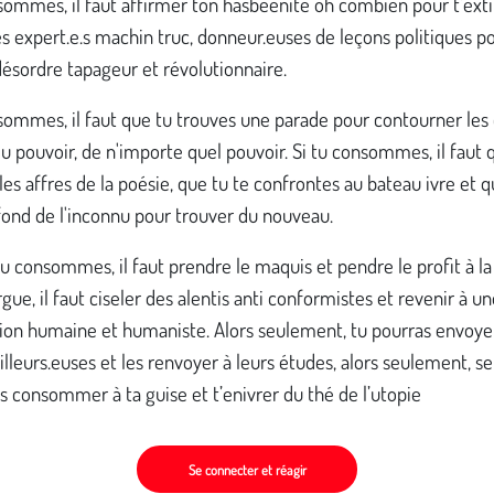
sommes, il faut affirmer ton hasbeenité oh combien pour t'ext
es expert.e.s machin truc, donneur.euses de leçons politiques p
ésordre tapageur et révolutionnaire.
sommes, il faut que tu trouves une parade pour contourner les
du pouvoir, de n'importe quel pouvoir. Si tu consommes, il faut 
les affres de la poésie, que tu te confrontes au bateau ivre et q
 fond de l'inconnu pour trouver du nouveau.
 tu consommes, il faut prendre le maquis et pendre le profit à la
gue, il faut ciseler des alentis anti conformistes et revenir à un
ion humaine et humaniste. Alors seulement, tu pourras envoyer
illeurs.euses et les renvoyer à leurs études, alors seulement, 
s consommer à ta guise et t’enivrer du thé de l’utopie
Se connecter et réagir