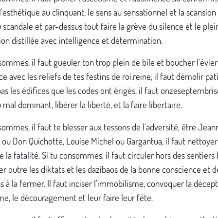
l'esthétique au clinquant, le sens au sensationnel et la scansion 
 scandale et par-dessus tout faire la grève du silence et le plei
ion distillée avec intelligence et détermination.
sommes, il faut gueuler ton trop plein de bile et boucher l'évier
e avec les reliefs de tes festins de roi.reine, il faut démolir 
pas les édifices que les codes ont érigés, il faut onzeseptembris
 mal dominant, libérer la liberté, et la faire libertaire.
sommes, il faut te blesser aux tessons de l'adversité, être Jean
ou Don Quichotte, Louise Michel ou Gargantua, il faut nettoyer
e la fatalité. Si tu consommes, il faut circuler hors des sentiers b
er outre les diktats et les dazibaos de la bonne conscience et d
ns à la fermer. Il faut inciser l'immobilisme, convoquer la décept
e, le découragement et leur faire leur fête.