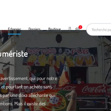
Recherche pa
0
Mon compte
Ajouter au panier
e
Echanger
Dossiers
Boutique
umériste
 avertissement, qui pour notre
s et pourtant on achète sans
s par une doxa alléchante qui
tions. Mais il existe des