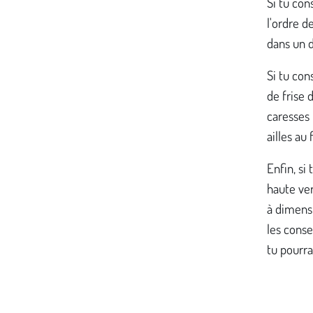
Si tu con
l'ordre d
dans un d
Si tu con
de frise 
caresses 
ailles au
Enfin, si
haute ver
à dimens
les conse
tu pourra