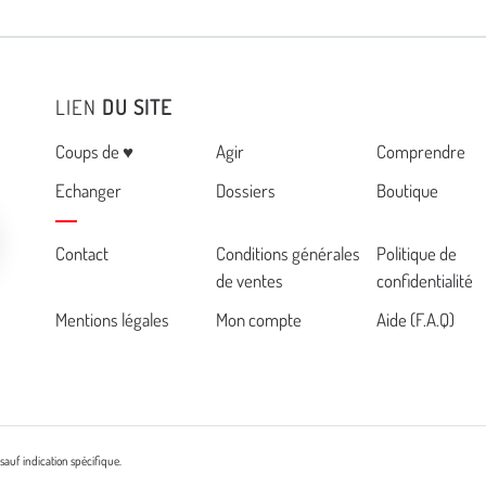
LIEN
DU SITE
Menu
Coups de ♥
Agir
Comprendre
Echanger
Dossiers
Boutique
Cemea
Contact
Conditions générales
Politique de
de ventes
confidentialité
footer
Mentions légales
Mon compte
Aide (F.A.Q)
sauf indication spécifique.