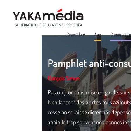
Menu
LA MÉDIATHÈQUE ÉDUC’ACTIVE DES CEMÉA
Coups de ♥
Agir
Comprendr
Aller
au
contenu
Pamphlet anti-cons
principal
François Simon
Pas un jour sans mise en garde, sans
bien lancent des alertes tous azimut
cesse on se laisse dicter nos dépense
annihile trop souvent nos bonnes inten