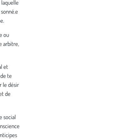
 laquelle
u sonné.e
e.
e ou
e arbitre,
l et
 de te
 le désir
et de
e social
conscience
nticipes