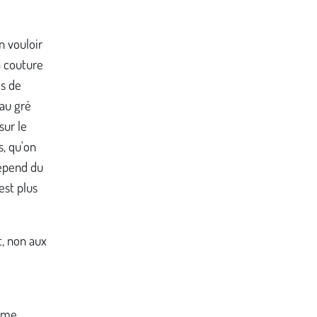
n vouloir
a couture
es de
 au gré
sur le
s, qu'on
dépend du
est plus
t, non aux
sme,