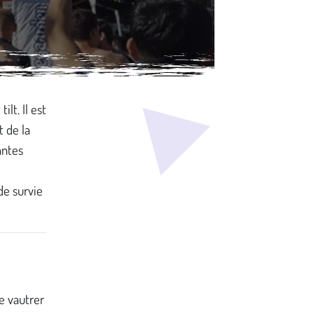
ilt. Il est
 de la
antes
de survie
e vautrer