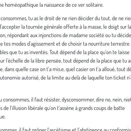
e homéopathique la naissance de ce ver solitaire.
consommes, tu as le droit de ne rien décider du tout, de ne rie
d'accepter la tournée générale offerte à la masse, le doigt sur l
lon, répondant aux injonctions de madame société ou tu décid
e tes modes d'agissement et de choisir ta nourriture terrestre
bles que tu as inventés. Tout dépend de la place qu'on te laisse 
sur l'échelle de la libre pensée, tout dépend de la place que tu a
e, dans quelle case on t'a mis.e, quel casier on t'a alloué, tout 
utonomie autorisé, de la limite au delà de laquelle ton ticket n'
 tu consommes, il faut résister, dysconsommer, dire no, nein, nie
s de l'illusion libérale qu'on t’assène à grands coups de batte
ue.
sommes, il faut prôner l'ascétisme et l'abstinence au conformi