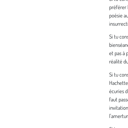
préférer 
poésie au
insurrect
Si tu con
bienséanc
et pas à 
réalité du
Si tu con
Hachette 
écuries d
faut pass
invitatio
l'amertum