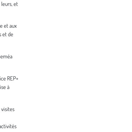
leurs, et
re et aux
s et de
 Ceméa
rice REP+
ise à
 visites
activités