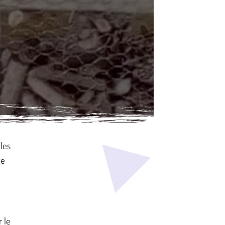
 les
te
r le