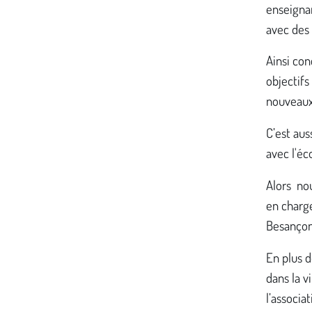
enseignan
avec des 
Ainsi con
objectifs
nouveaux
C’est au
avec l'éc
Alors no
en charge
Besançon
En plus d
dans la v
l’associa