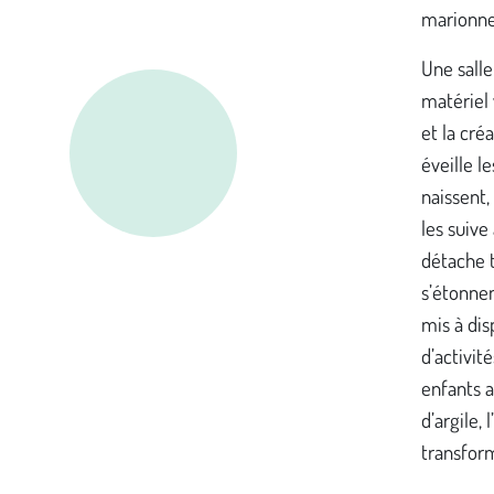
marionne
Une salle
matériel 
et la cr
éveille l
naissent,
les suive 
détache t
s’étonnen
mis à dis
d’activit
enfants 
d’argile, 
transform