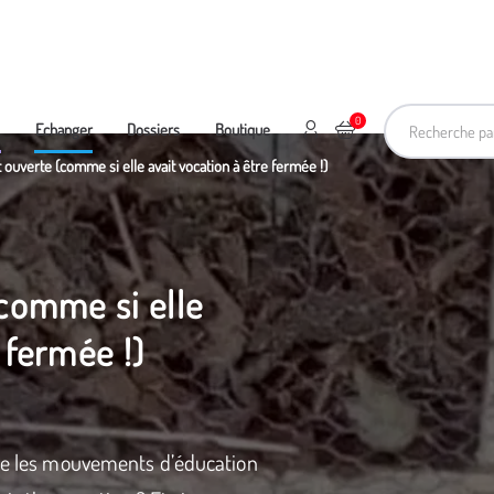
Recherche pa
0
Mon compte
Ajouter au panier
e
Echanger
Dossiers
Boutique
t ouverte (comme si elle avait vocation à être fermée !)
(comme si elle
 fermée !)
lle les mouvements d’éducation