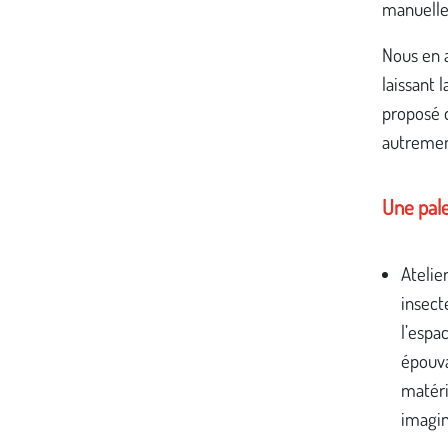
manuelles
Nous en a
laissant 
proposé d
autremen
Une pale
Atelie
insect
l’espa
épouva
matéri
imagin