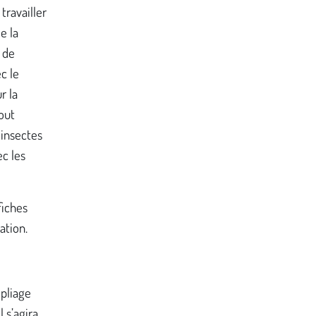
travailler
e la
 de
c le
r la
tout
 insectes
ec les
fiches
ation.
 pliage
 s’agira