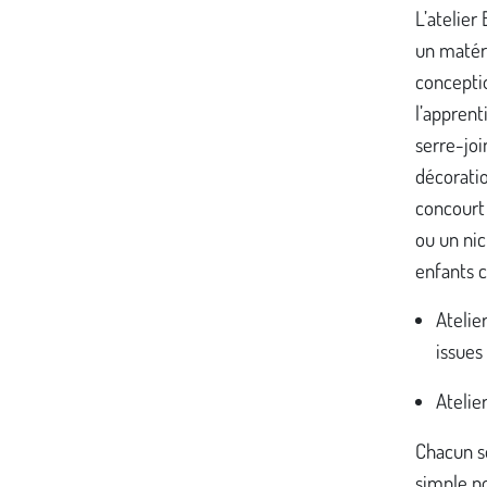
L’atelier
un matéri
conceptio
l’apprent
serre-joi
décoratio
concourt 
ou un nic
enfants c
Atelier
issues
Atelie
Chacun se
simple po