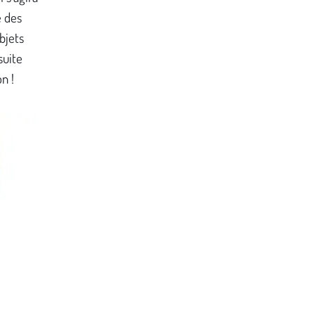
e des
bjets
suite
n !