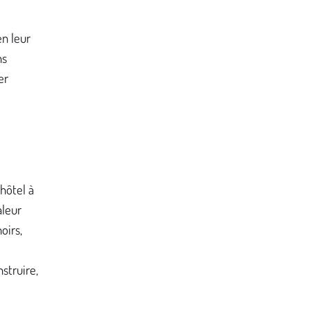
en leur
ns
er
hôtel à
aleur
oirs,
struire,