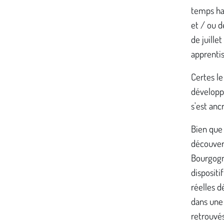
temps ha
et / ou d
de juille
apprentis
Certes le
développé
s'est anc
Bien que 
découvert
Bourgogn
dispositi
réelles d
dans une 
retrouvés