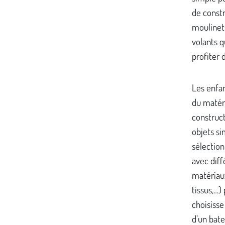
de constr
moulinets
volants q
profiter 
Les enfan
du matéri
construct
objets si
sélection
avec diff
matériaux
tissus,…)
choisisse 
d’un bate