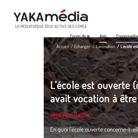
Menu
LA MÉDIATHÈQUE ÉDUC’ACTIVE DES CEMÉA
Coups de ♥
Agir
Comprendr
Aller
Accueil
Echanger
L'animation
L’école es
au
contenu
principal
L’école est ouverte 
avait vocation à être
Véronique Barçon
En quoi l’école ouverte concerne-t-e