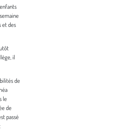
 enfants
e semaine
s et des
utôt
ège, il
bilités de
eméa
 le
sée de
est passé
t