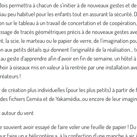
 Bois permettra à chacun de s’initier à de nouveaux gestes et de 
au peu habituel pour les enfants tout en assurant la sécurité. D
n sur le tableau à un travail de concertation et de coopération,
issage de tracés géométriques précis à de nouveaux gestes ave
nt, la scie, le marteau ou le papier de verre, de l’imagination pou
n aux petits détails qui donnent l’originalité de la réalisation… 
au geste d’apprendre afin d’avoir en fin de semaine, un hôtel à
hoir à oiseaux mis en valeur à la rentrée par une installation av
réateurs !
 de création plus individuelles (pour les plus petits) à partir de 
 des fichiers Ceméa et de Yakamédia...ou encore de leur imagin
r autour du vent
 souvient avoir essayé de faire voler une feuille de papier ! Du
ur faire un « hélicoptère », à la confection d’une manche à air, il