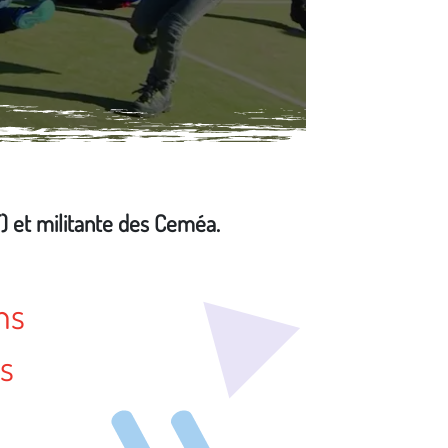
) et militante des Ceméa.
ns
es