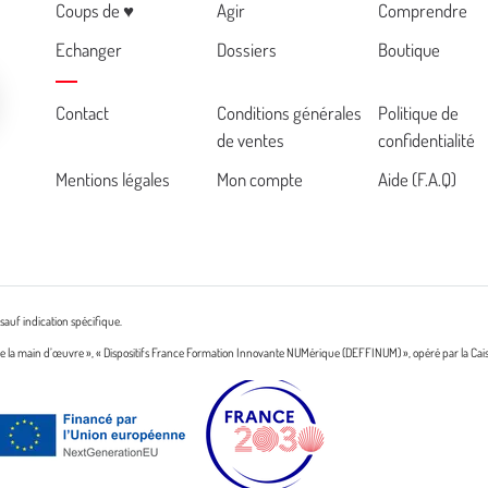
Menu
Coups de ♥
Agir
Comprendre
Echanger
Dossiers
Boutique
Cemea
Contact
Conditions générales
Politique de
de ventes
confidentialité
footer
Mentions légales
Mon compte
Aide (F.A.Q)
sauf indication spécifique.
n de la main d’œuvre », « Dispositifs France Formation Innovante NUMérique (DEFFINUM) », opéré par la Cai