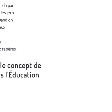
e la part
les jeux
Quand on
eux
té
 repères.
 le concept de
s l'Éducation