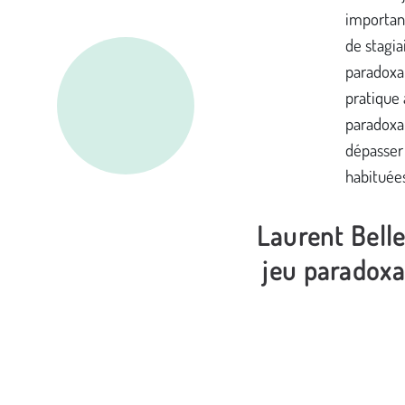
important
de stagiai
paradoxau
pratique 
paradoxau
dépasser 
habituée
Laurent Belle
jeu paradoxa