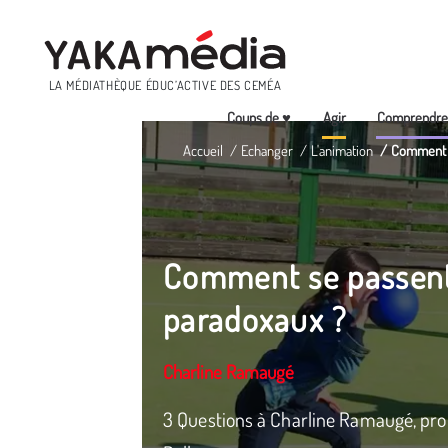
Menu
LA MÉDIATHÈQUE ÉDUC’ACTIVE DES CEMÉA
Coups de ♥
Agir
Comprendr
Aller
Accueil
Echanger
L'animation
Comment s
au
contenu
principal
Comment se passent
paradoxaux ?
Charline Ramaugé
3 Questions à Charline Ramaugé, prop