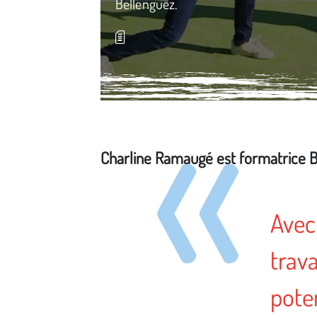
Bellenguez.
Charline Ramaugé est formatrice B
Média secondaire
Avec
trava
pote