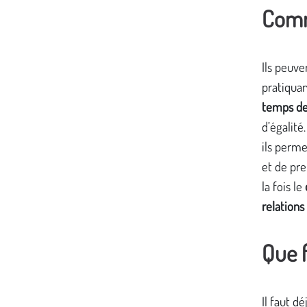
Comm
Ils peuve
pratiqua
temps de
d’égalité
ils perme
et de pre
la fois le
relations
Que f
Il faut d