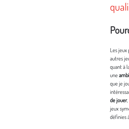
qual
Pour
Les jeux
autres je
quant à l
une
ambi
que je jo
intéressa
de jouer
,
jeux symé
définies 