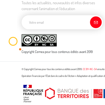
Toutes les actualités, nouveautés et infos diverses
concernant l'animation et l'éducation
Adresse de courriel
Copyright Cemea pour tous contenus édités avant 2019
© Copyright Cemea pour tous les contenus édités avant 2019.
CC BY-NC-SA
ensuite 
Opération financée par l’État dans le cadre de l’Action « Adaptation et qualificatio