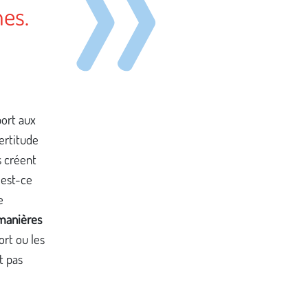
nes.
ort aux
ertitude
s créent
 est-ce
e
manières
ort ou les
t pas