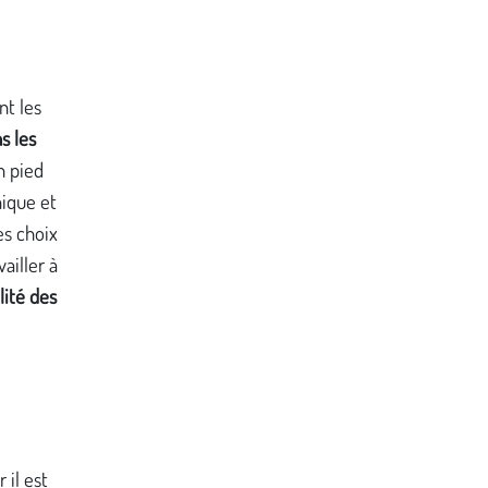
nt les
s les
n pied
nique et
es choix
ailler à
lité des
 il est