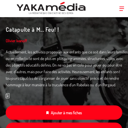
LA MÉDIATHÈQUE ÉDUC’ACTIVE DES CEMÉA
Aller
au
Catapulte à M... Feu! !
contenu
principal
Olivier Ivanoff
Actuellement, les activités proposées aux enfants que ce soit dans leurs familles
ou en collectivité sont de plus en plus programmées, structurées, utiles, avec
des objectifs éducatifs définis. On ne va pas en colo pour jouer ou pour être
avec d’autres, mais pour faire des activités. Heureusement, les enfants sont
toujours capables de s’organiser de jouer sans objectif précis et de rendre
hommage à leur manière à la truculence d’un Rabelais ou d’un Pergaud.
Ajouter à mes fiches