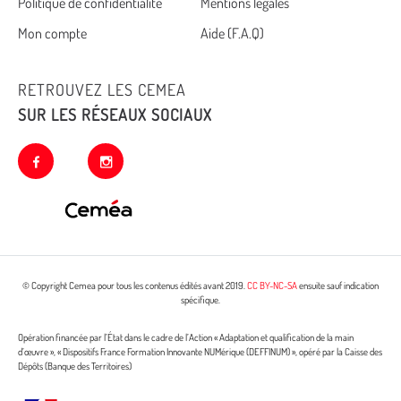
Politique de confidentialité
Mentions légales
footer
Mon compte
Aide (F.A.Q)
RETROUVEZ LES CEMEA
SUR LES RÉSEAUX SOCIAUX
facebook
instagram
© Copyright Cemea pour tous les contenus édités avant 2019.
CC BY-NC-SA
ensuite sauf indication
spécifique.
Opération financée par l’État dans le cadre de l’Action « Adaptation et qualification de la main
d’œuvre », « Dispositifs France Formation Innovante NUMérique (DEFFINUM) », opéré par la Caisse des
Dépôts (Banque des Territoires)