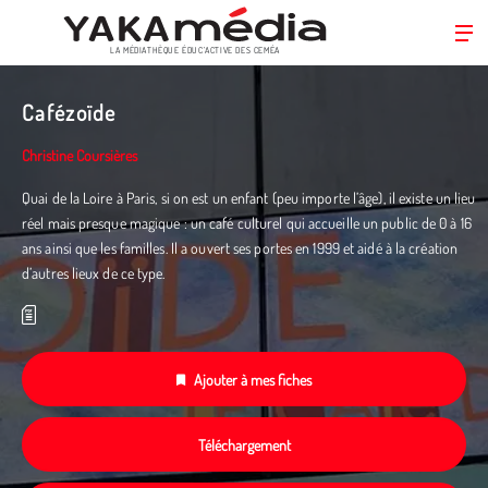
LA MÉDIATHÈQUE ÉDUC’ACTIVE DES CEMÉA
Aller
au
Cafézoïde
contenu
principal
Christine Coursières
Quai de la Loire à Paris, si on est un enfant (peu importe l’âge), il existe un lieu
réel mais presque magique : un café culturel qui accueille un public de 0 à 16
ans ainsi que les familles. Il a ouvert ses portes en 1999 et aidé à la création
d’autres lieux de ce type.
Ajouter à mes fiches
Téléchargement