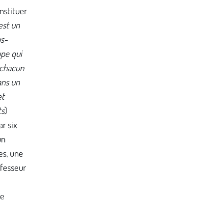
nstituer
est un
us-
pe qui
 chacun
ans un
et
ts
)
r six
un
s, une
ofesseur
re