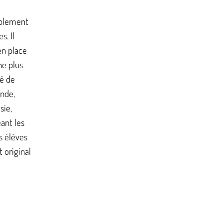
ublement
s. Il
en place
ne plus
té de
onde,
sie,
ant les
s élèves
original