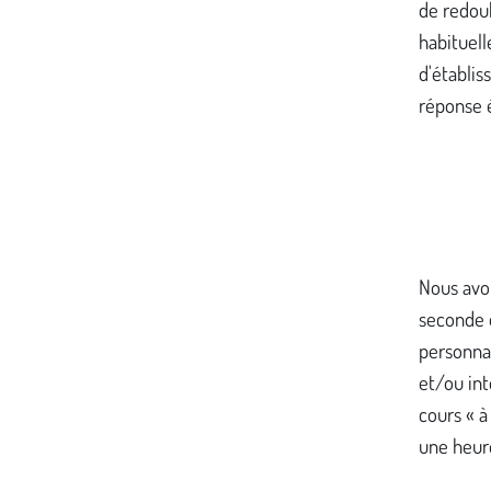
de redou
habituel
d'établis
réponse é
Nous avon
seconde d
personnal
et/ou int
cours « à
une heure