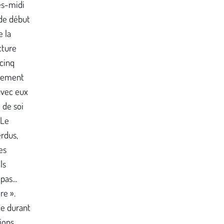
ès-midi
 de début
e la
cture
 cinq
trement
avec eux
 de soi
 Le
erdus,
es
ls
as...
re ».
ce durant
ions