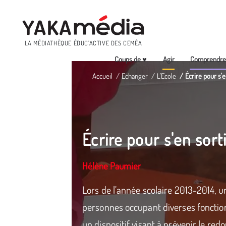
Menu
LA MÉDIATHÈQUE ÉDUC’ACTIVE DES CEMÉA
Coups de ♥
Agir
Comprendr
Aller
Accueil
Echanger
L'Ecole
Écrire pour s'e
au
contenu
principal
Écrire pour s'en sort
Hélène Paumier
Lors de l’année scolaire 2013-2014, u
personnes occupant diverses fonctio
un dispositif visant à prévenir le re