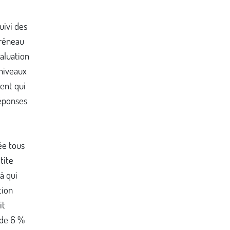
uivi des
créneau
aluation
 niveaux
ent qui
réponses
ée tous
tite
 à qui
tion
it
 de 6 %