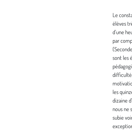
Le consta
élèves tr
d'une heu
par comp
(Seconde,
sont les 
pédagogiq
difficult
motivatio
les quinz
dizaine d
nous ne s
subie voi
exceptio