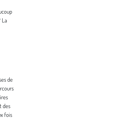
aucoup
? La
ses de
arcours
ires
t des
x fois