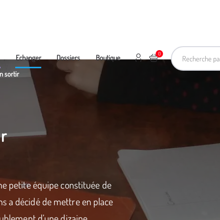
Recherche pa
0
Mon compte
Ajouter au panier
e
Echanger
Dossiers
Boutique
n sortir
ir
ne petite équipe constituée de
ns a décidé de mettre en place
doublement d’une dizaine