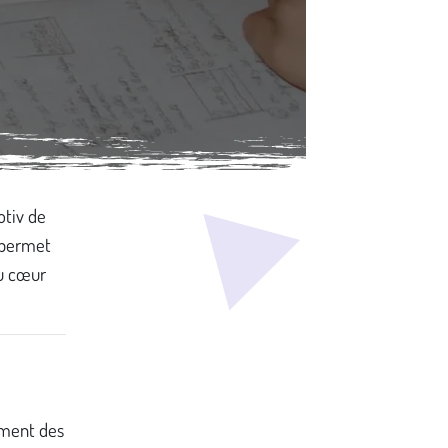
otiv de
é permet
au cœur
sement des