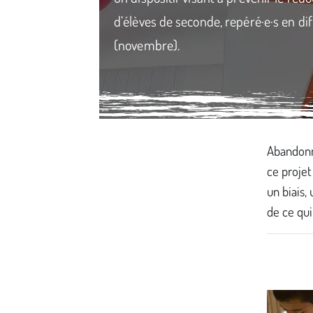
d’élèves de seconde, repéré·e·s en dif
(novembre).
Média secondaire
Abandonne
ce projet
un biais,
de ce qui