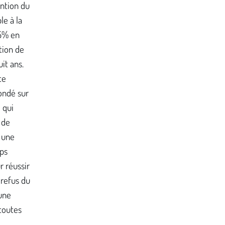
ention du
le à la
 5% en
tion de
uit ans.
te
fondé sur
 qui
 de
e une
mps
r réussir
 refus du
une
toutes