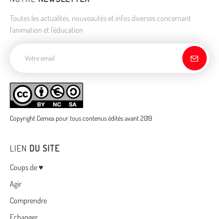
Toutes les actualités, nouveautés et infos diverses concernant
l'animation et l'éducation
Adresse de courriel
Copyright Cemea pour tous contenus édités avant 2019
LIEN
DU SITE
Menu
Coups de ♥
Agir
Comprendre
Echanger