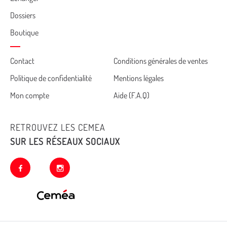
Dossiers
Boutique
Cemea
Contact
Conditions générales de ventes
Politique de confidentialité
Mentions légales
footer
Mon compte
Aide (F.A.Q)
RETROUVEZ LES CEMEA
SUR LES RÉSEAUX SOCIAUX
facebook
instagram