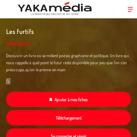
LA MÉDIATHÈQUE ÉDUC’ACTIVE DES CEMÉA
Aller
au
Les furtifs
contenu
principal
Pascal Gascoin
Découvrir un livre où se mêlent poésie, graphisme et politique. Un livre qui
nous rappelle à quel point le futur reste disponible pour peu que l’on s’en
préoccupe, qu’on le prenne en main
Ajouter à mes fiches
Téléchargement
Se connecter et réagir