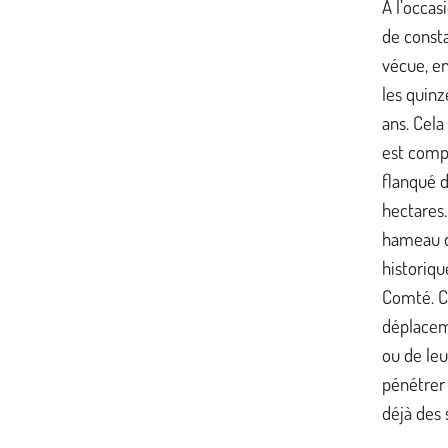
À l’occas
de consta
vécue, en
les quinz
ans. Cela
est comp
flanqué d
hectares.
hameau de
historiqu
Comté. Ce
déplaceme
ou de leu
pénétrer
déjà des