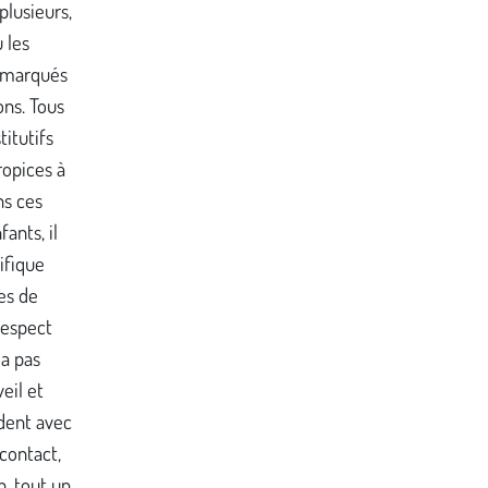
lusieurs,
 les
 marqués
ons. Tous
itutifs
ropices à
ns ces
ants, il
ifique
es de
respect
 a pas
veil et
dent avec
contact,
n, tout un