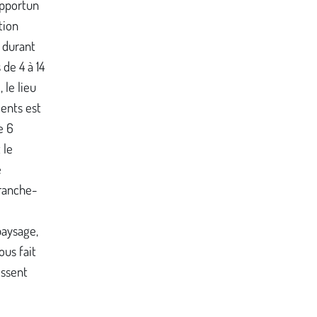
opportun
tion
e durant
de 4 à 14
 le lieu
ents est
e 6
 le
e
Franche-
paysage,
ous fait
issent