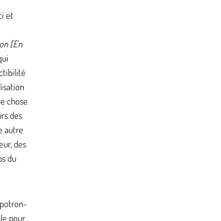
ci et
ion [En
qui
ctibilité
isation
ue chose
urs des
e autre
teur, des
ps du
 potron-
ble pour