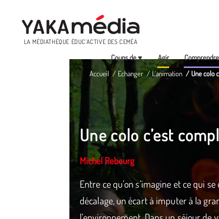
Menu
LA MÉDIATHÈQUE ÉDUC’ACTIVE DES CEMÉA
Coups de ♥
Agir
Comprendr
Aller
Accueil
Echanger
L'animation
Une colo 
au
contenu
principal
Une colo c’est comp
Michel Rebourg
Entre ce qu’on s’imagine et ce qui se 
décalage, un écart à imputer à la gra
l’environnement. Dans un séjour de v