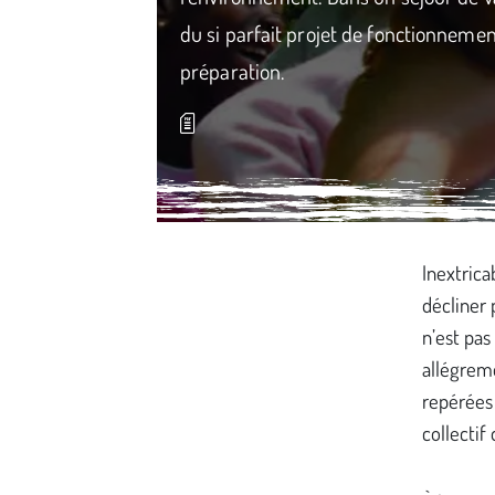
du si parfait projet de fonctionneme
préparation.
Média secondaire
Inextrica
décliner 
n’est pas
allégreme
repérées 
collectif