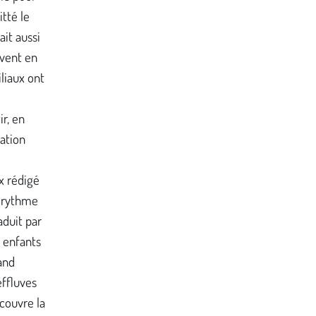
tté le
ait aussi
vivent en
liaux ont
ir, en
ation
x rédigé
e rythme
aduit par
s enfants
and
effluves
couvre la