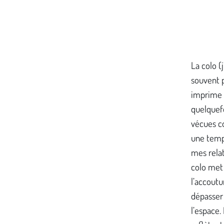
La colo (
souvent p
imprime d
quelquefo
vécues c
une tempo
mes relat
colo met 
l’accoutu
dépasser 
l’espace.