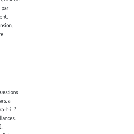
 par
ent,
nsion,
re
questions
irs, a
a-t-il ?
llances,
),