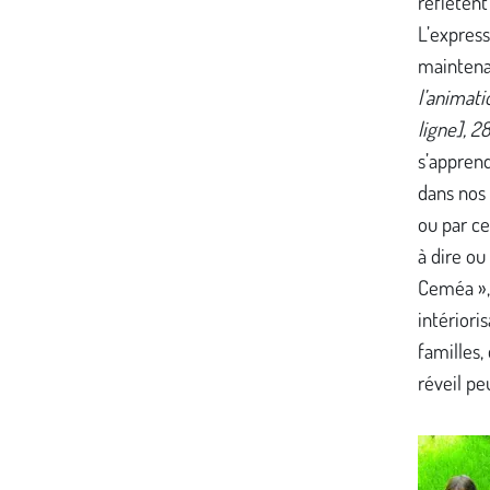
reflètent
L’express
maintena
l’animati
ligne], 28
s’apprend 
dans nos 
ou par c
à dire ou
Ceméa »,
intérioris
familles,
réveil pe