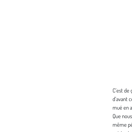
C’est de 
d’avant c
mué en ac
Que nous 
même péni