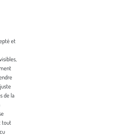
epté et
)
isibles,
vement
rendre
juste
s de la
à
se
 tout
écu