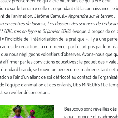
 assez précisément ce qui a été dit, moins ce qui a été écrit.
ion « sur le terrain » colle et cependant dit la connaissance, le i
nt de l’animation. Jérôme Camus[
« Apprendre sur le terrain :
on en centres de loisirs », Les dossiers des sciences de l’éducat
 | 2012, mis en ligne le 01 janvier 2012.
] évoque, à propos de ce 
« l’indicible de l’intériorisation de la pratique ». Il y a une perfe
cadres de rédaction… à commencer par l’écart pris par leur réal
e que nous négligeons volontiers d’observer. Avons-nous quelq
 à affirmer par les convictions éducatives ; le paquet des « vale
 étendard brandi, se trouve un peu écorné, malmené, tant cett
ation a l’air d’un allant de soi détricoté au contact de l’organisa
 de l’équipe d’animation et des enfants, DES MINEURS ! Le tem
ut se révéler déconcertant.
Beaucoup sont réveillés dès
jaquet, quoi de plus admissi