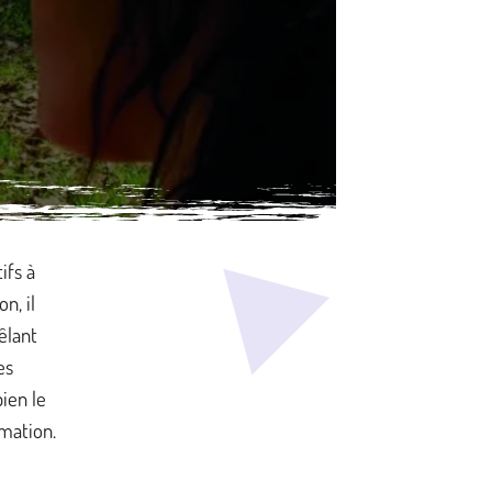
ifs à
n, il
êlant
es
bien le
rmation.