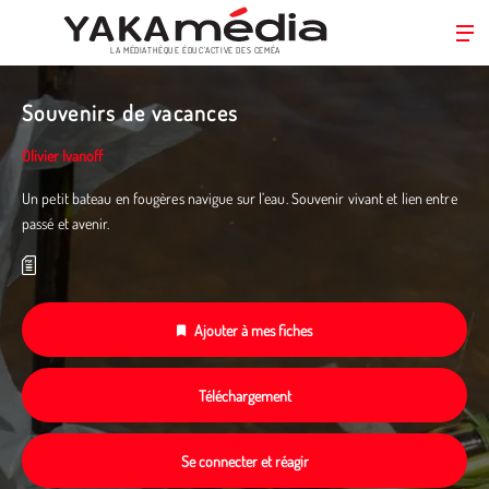
LA MÉDIATHÈQUE ÉDUC’ACTIVE DES CEMÉA
Aller
au
Souvenirs de vacances
contenu
principal
Olivier Ivanoff
Un petit bateau en fougères navigue sur l’eau. Souvenir vivant et lien entre
passé et avenir.
Ajouter à mes fiches
Téléchargement
Se connecter et réagir