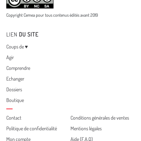
Copyright Cemea pour tous contenus édités avant 2019
LIEN
DU SITE
Menu
Coups de ♥
Agir
Comprendre
Echanger
Dossiers
Boutique
Cemea
Contact
Conditions générales de ventes
Politique de confidentialité
Mentions légales
footer
Mon compte
Aide (F.A.Q)