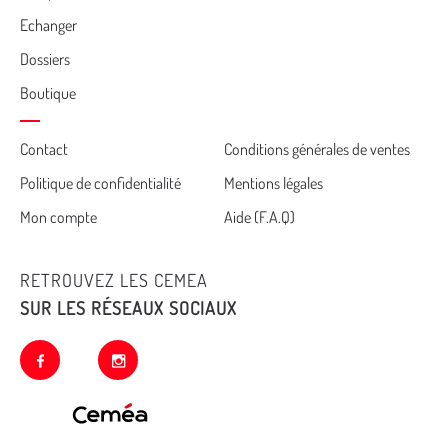
Echanger
Dossiers
Boutique
Cemea
Contact
Conditions générales de ventes
Politique de confidentialité
Mentions légales
footer
Mon compte
Aide (F.A.Q)
RETROUVEZ LES CEMEA
SUR LES RÉSEAUX SOCIAUX
facebook
instagram