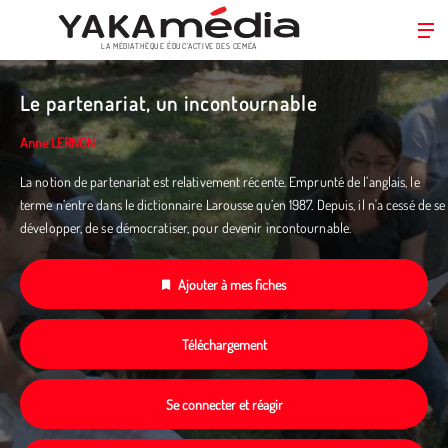
LA MÉDIATHÈQUE ÉDUC’ACTIVE DES CEMÉA
Aller
au
Le partenariat, un incontournable
contenu
principal
Anne LERNON
La notion de partenariat est relativement récente. Emprunté de l’anglais, le
terme n’entre dans le dictionnaire Larousse qu’en 1987. Depuis, il n'a cessé de se
développer, de se démocratiser, pour devenir incontournable.
Ajouter à mes fiches
Téléchargement
Se connecter et réagir