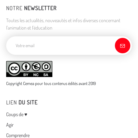
NOTRE
NEWSLETTER
Toutes les actualités, nouveautés et infos diverses concernant
l'animation et l'éducation
Adresse de courriel
Copyright Cemea pour tous contenus édités avant 2019
LIEN
DU SITE
Menu
Coups de ♥
Agir
Comprendre