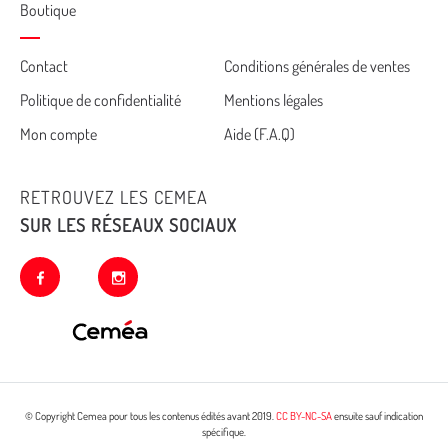
Boutique
Cemea
Contact
Conditions générales de ventes
Politique de confidentialité
Mentions légales
footer
Mon compte
Aide (F.A.Q)
RETROUVEZ LES CEMEA
SUR LES RÉSEAUX SOCIAUX
facebook
instagram
© Copyright Cemea pour tous les contenus édités avant 2019.
CC BY-NC-SA
ensuite sauf indication
spécifique.