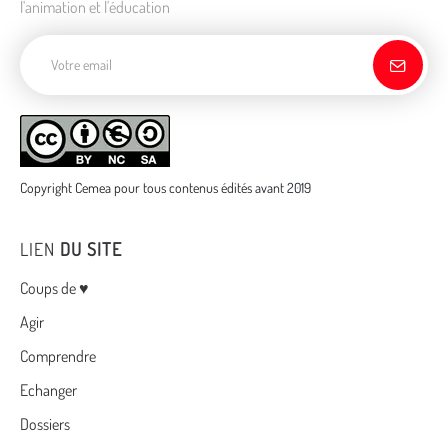
l'animation et l'éducation
Adresse de courriel
Copyright Cemea pour tous contenus édités avant 2019
LIEN
DU SITE
Menu
Coups de ♥
Agir
Comprendre
Echanger
Dossiers