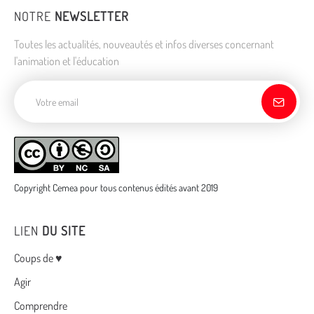
NOTRE
NEWSLETTER
Toutes les actualités, nouveautés et infos diverses concernant
l'animation et l'éducation
Adresse de courriel
Copyright Cemea pour tous contenus édités avant 2019
LIEN
DU SITE
Menu
Coups de ♥
Agir
Comprendre