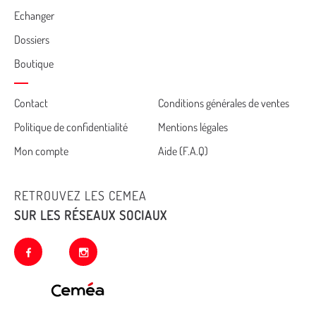
Echanger
Dossiers
Boutique
Cemea
Contact
Conditions générales de ventes
Politique de confidentialité
Mentions légales
footer
Mon compte
Aide (F.A.Q)
RETROUVEZ LES CEMEA
SUR LES RÉSEAUX SOCIAUX
facebook
instagram