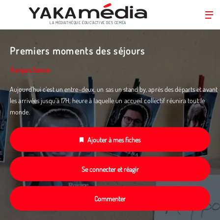
LA MÉDIATHÈQUE ÉDUC’ACTIVE DES CEMÉA
Aller
au
Premiers moments des séjours
contenu
principal
François Simon
Aujourd’hui c’est un entre-deux, un sas un stand by, après des départs et avant
les arrivées jusqu’à 17H, heure à laquelle un accueil collectif réunira tout le
monde.
Ajouter à mes fiches
Se connecter et réagir
Commenter