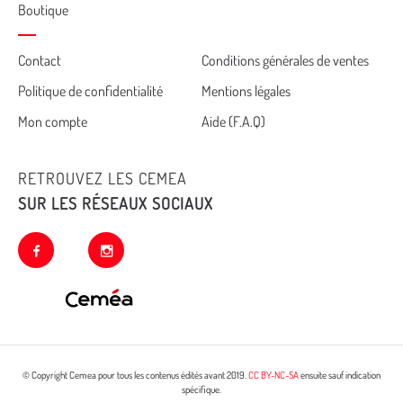
Boutique
Cemea
Contact
Conditions générales de ventes
Politique de confidentialité
Mentions légales
footer
Mon compte
Aide (F.A.Q)
RETROUVEZ LES CEMEA
SUR LES RÉSEAUX SOCIAUX
facebook
instagram
© Copyright Cemea pour tous les contenus édités avant 2019.
CC BY-NC-SA
ensuite sauf indication
spécifique.