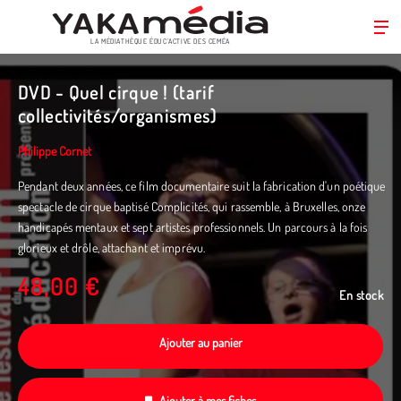
LA MÉDIATHÈQUE ÉDUC’ACTIVE DES CEMÉA
Aller
au
DVD - Quel cirque ! (tarif
contenu
collectivités/organismes)
principal
Philippe Cornet
Pendant deux années, ce film documentaire suit la fabrication d'un poétique
spectacle de cirque baptisé Complicités, qui rassemble, à Bruxelles, onze
handicapés mentaux et sept artistes professionnels. Un parcours à la fois
glorieux et drôle, attachant et imprévu.
48,00 €
En stock
Ajouter au panier
Ajouter à mes fiches