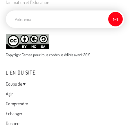
l'animation et l'éducation
Adresse de courriel
Copyright Cemea pour tous contenus édités avant 2019
LIEN
DU SITE
Menu
Coups de ♥
Agir
Comprendre
Echanger
Dossiers