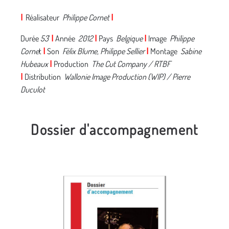
I
Réalisateur
Philippe Cornet
I
Durée
53
'
I
Année
2012
I
Pays
Belgique
I
Image
Philippe
Corne
t
I
Son
Félix Blume, Philippe Sellier
I
Montage
Sabine
Hubeaux
I
Production
The Cut Company / RTBF
I
Distribution
Wallonie Image Production (WIP) / Pierre
Duculot
Dossier d'accompagnement