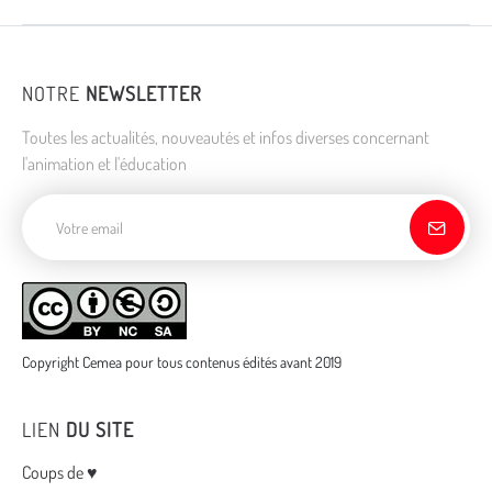
NOTRE
NEWSLETTER
Toutes les actualités, nouveautés et infos diverses concernant
l'animation et l'éducation
Adresse de courriel
Copyright Cemea pour tous contenus édités avant 2019
LIEN
DU SITE
Menu
Coups de ♥