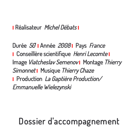
Réalisateur
Michel Débats
I
I
Durée
50
'
Année
2008
Pays
France
I
I
Conseillère scientifique
Henri Lecomte
I
I
Image
Viatcheslav Semenov
Montage
Thierry
I
Simonnet
Musique
Thierry Chaze
I
Production
La Gaptière Production/
I
Emmanuelle Wielezynski
Dossier d'accompagnement