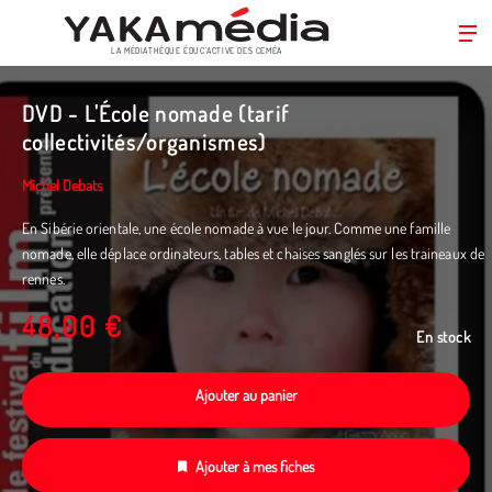
LA MÉDIATHÈQUE ÉDUC’ACTIVE DES CEMÉA
Aller
au
DVD - L'École nomade (tarif
contenu
collectivités/organismes)
principal
Michel Debats
En Sibérie orientale, une école nomade à vue le jour. Comme une famille
nomade, elle déplace ordinateurs, tables et chaises sanglés sur les traineaux de
rennes.
48,00 €
En stock
Ajouter au panier
Ajouter à mes fiches