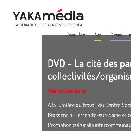
Menu
LA MÉDIATHÈQUE ÉDUC’ACTIVE DES CEMÉA
Coups de ♥
Agir
Comprendr
Aller
au
contenu
DVD - La cité des par
principal
collectivités/organi
Valérie Deschênes
A la lumière du travail du Centre Soc
Brassens à Pierrefitte-sur-Seine et ce
Promotion culturelle intercommunaut