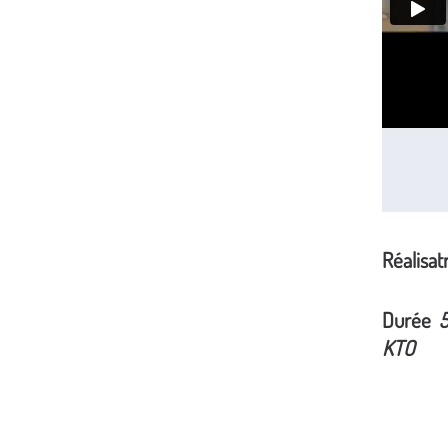
Réalisat
Durée
5
KTO