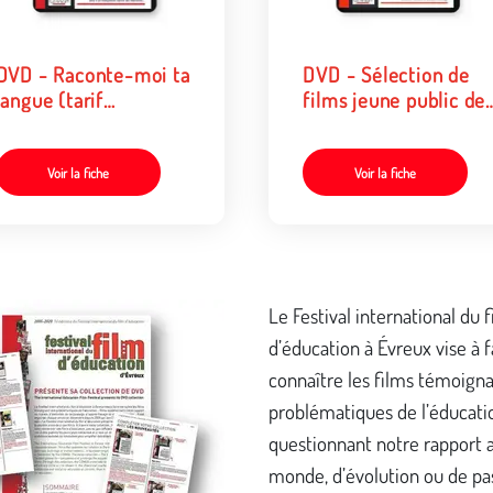
DVD - Raconte-moi ta
DVD - Sélection de
langue (tarif
films jeune public de
collectivités/organismes)
la 13e Ed. (tarif
collectivités/organis
Voir la fiche
Voir la fiche
Le Festival international du 
d’éducation à Évreux vise à f
connaître les films témoign
problématiques de l’éducatio
questionnant notre rapport 
monde, d’évolution ou de pa