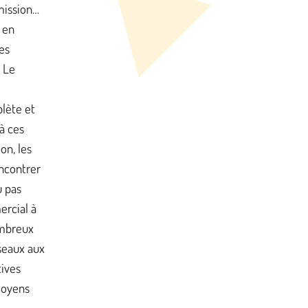
mission…
 en
es
« Le
lète et
à ces
on, les
ncontrer
u pas
ercial à
ombreux
seaux aux
tives
toyens