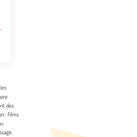
mes)
film
aire
ant des
n : films
au
ssage,