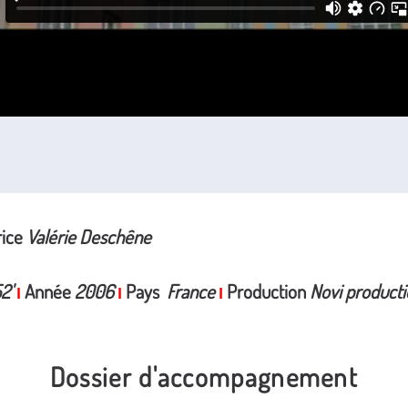
rice
Valérie Deschêne
2'
Année
2006
Pays
France
Production
Novi producti
I
I
I
Dossier d'accompagnement