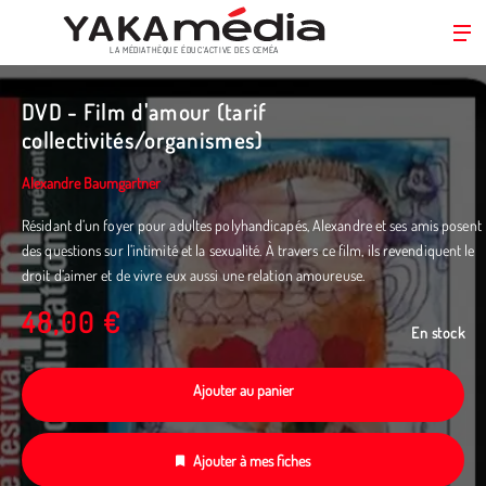
LA MÉDIATHÈQUE ÉDUC’ACTIVE DES CEMÉA
Aller
au
DVD - Film d'amour (tarif
contenu
collectivités/organismes)
principal
Alexandre Baumgartner
Résidant d’un foyer pour adultes polyhandicapés, Alexandre et ses amis posent
des questions sur l’intimité et la sexualité. À travers ce film, ils revendiquent le
droit d’aimer et de vivre eux aussi une relation amoureuse.
48,00 €
En stock
Ajouter au panier
Ajouter à mes fiches