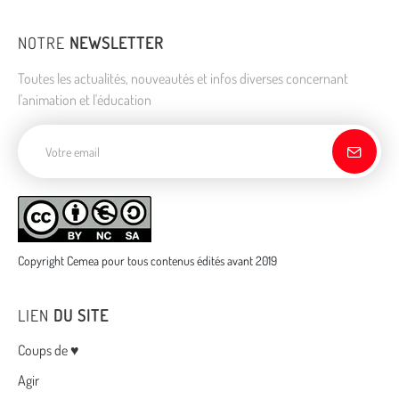
NOTRE
NEWSLETTER
Toutes les actualités, nouveautés et infos diverses concernant
l'animation et l'éducation
Adresse de courriel
Copyright Cemea pour tous contenus édités avant 2019
LIEN
DU SITE
Menu
Coups de ♥
Agir