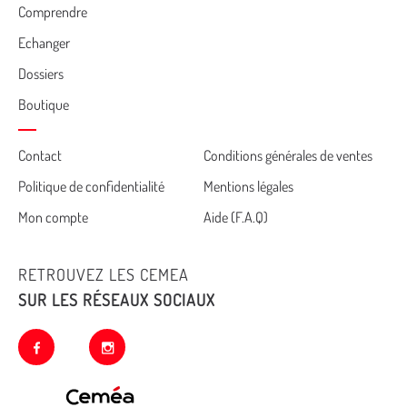
Comprendre
Echanger
Dossiers
Boutique
Cemea
Contact
Conditions générales de ventes
Politique de confidentialité
Mentions légales
footer
Mon compte
Aide (F.A.Q)
RETROUVEZ LES CEMEA
SUR LES RÉSEAUX SOCIAUX
facebook
instagram