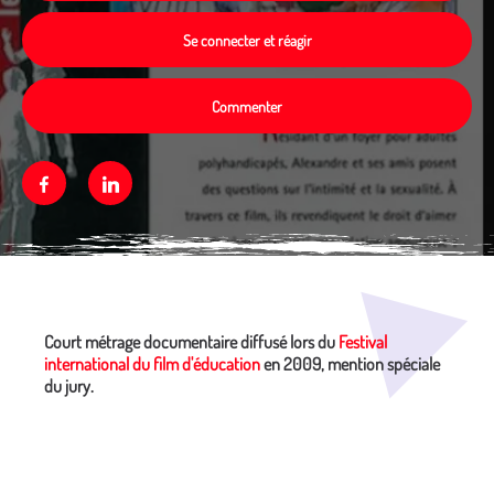
Se connecter et réagir
Commenter
Facebook
Linkedin
Média secondaire
Court métrage documentaire diffusé lors du
Festival
international du film d'éducation
en 2009, mention spéciale
du jury.