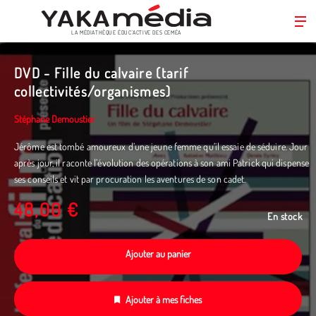
LA MÉDIATHÈQUE ÉDUC’ACTIVE DES CEMÉA
Aller
au
DVD - Fille du calvaire (tarif
contenu
collectivités/organismes)
principal
Stéphane Demoustier
Jérôme est tombé amoureux d’une jeune femme qu’il essaie de séduire. Jour
après jour, il raconte l’évolution des opérations à son ami Patrick qui dispense
ses conseils et vit par procuration les aventures de son cadet.
48,00 €
En stock
Ajouter au panier
Ajouter à mes fiches