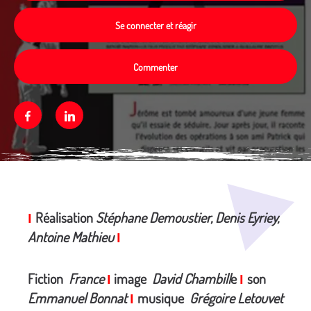
Se connecter et réagir
Commenter
Facebook
Linkedin
Média secondaire
Réalisation
Stéphane Demoustier, Denis Eyriey,
I
Antoine Mathieu
I
Fiction
France
image
David Chambill
e
son
I
I
Emmanuel Bonnat
musique
Grégoire Letouvet
I