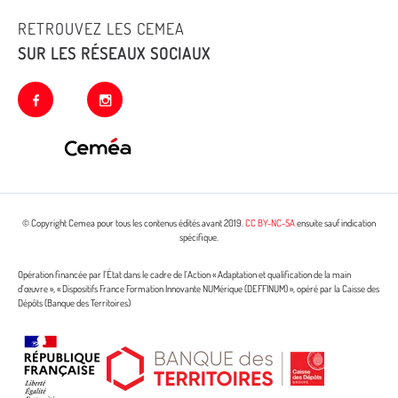
RETROUVEZ LES CEMEA
SUR LES RÉSEAUX SOCIAUX
facebook
instagram
© Copyright Cemea pour tous les contenus édités avant 2019.
CC BY-NC-SA
ensuite sauf indication
spécifique.
Opération financée par l’État dans le cadre de l’Action « Adaptation et qualification de la main
d’œuvre », « Dispositifs France Formation Innovante NUMérique (DEFFINUM) », opéré par la Caisse des
Dépôts (Banque des Territoires)