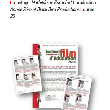
montage
Mathilde de Romefort
production
I
I
Année Zéro et Black Bird Productions
durée
I
20'