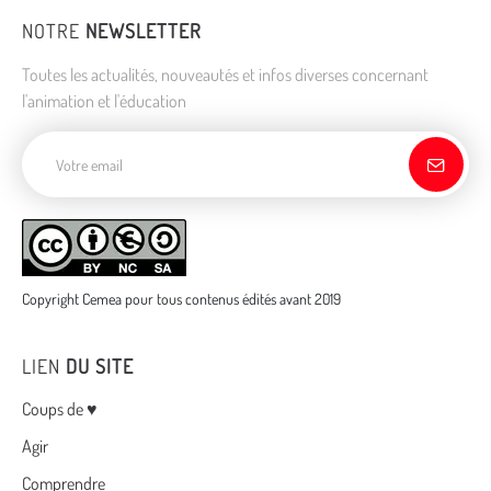
NOTRE
NEWSLETTER
Toutes les actualités, nouveautés et infos diverses concernant
l'animation et l'éducation
Adresse de courriel
Copyright Cemea pour tous contenus édités avant 2019
LIEN
DU SITE
Menu
Coups de ♥
Agir
Comprendre