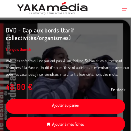
LA MÉDIATHÈQUE ÉDUC’ACTIVE DES CEMÉA
Aller
au
DVD - Cap aux bords (tarif
contenu
collectivités/organismes)
principal
François Guerch
Voici des enfants qui ne parlent pas. Allan, Matteo, Salma et les autres sont
étrangers à la Parole. On dit d’eux qu’ils sont autistes. Je m’embarque avec eux
pour les vacances, j’interviendrais, marchant à leur côté, hors des mots.
48,00 €
En stock
Ajouter au panier
Ajouter à mes fiches