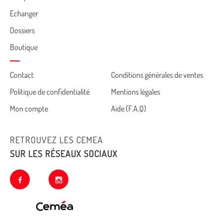
Echanger
Dossiers
Boutique
Cemea
Contact
Conditions générales de ventes
Politique de confidentialité
Mentions légales
footer
Mon compte
Aide (F.A.Q)
RETROUVEZ LES CEMEA
SUR LES RÉSEAUX SOCIAUX
facebook
instagram