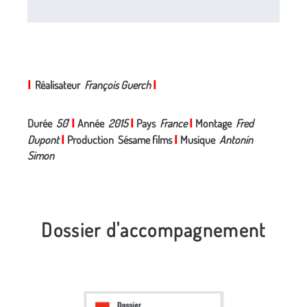
I
Réalisateur
François Guerch
I
Durée
50
'
I
Année
2015
I
Pays
France
I
Montage
Fred
Dupont
I
Production Sésame films
I
Musique
Antonin
Simon
Dossier d'accompagnement