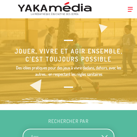
LA MÉDIATHÈQUE ÉDUC’ACTIVE DES CEMÉA
Aller
au
contenu
principal
JOUER, VIVRE ET AGIR ENSEMBLE,
C'EST TOUJOURS POSSIBLE
Des idées pratiques pour des jeux à vivre dedans, dehors, avec les
autres… en respectant les règles sanitaires
RECHERCHER PAR
Ages