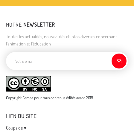
NOTRE
NEWSLETTER
Toutes les actualités, nouveautés et infos diverses concernant
l'animation et l'éducation
Adresse de courriel
Copyright Cemea pour tous contenus édités avant 2019
LIEN
DU SITE
Menu
Coups de ♥