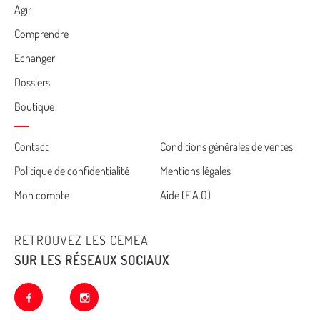
Agir
Comprendre
Echanger
Dossiers
Boutique
Cemea
Contact
Conditions générales de ventes
Politique de confidentialité
Mentions légales
footer
Mon compte
Aide (F.A.Q)
RETROUVEZ LES CEMEA
SUR LES RÉSEAUX SOCIAUX
facebook
instagram