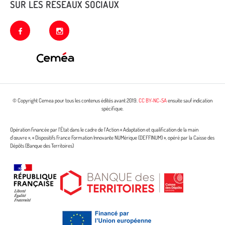
SUR LES RÉSEAUX SOCIAUX
facebook
instagram
© Copyright Cemea pour tous les contenus édités avant 2019.
CC BY-NC-SA
ensuite sauf indication
spécifique.
Opération financée par l’État dans le cadre de l’Action « Adaptation et qualification de la main
d’œuvre », « Dispositifs France Formation Innovante NUMérique (DEFFINUM) », opéré par la Caisse des
Dépôts (Banque des Territoires)