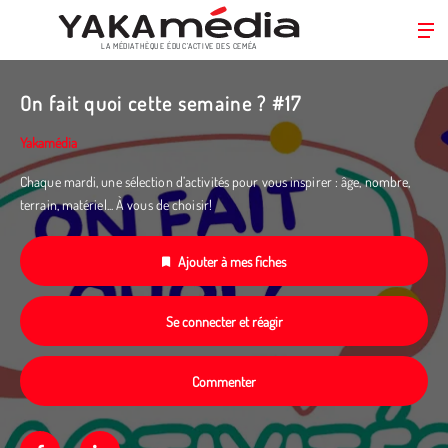
LA MÉDIATHÈQUE ÉDUC’ACTIVE DES CEMÉA
Aller
au
On fait quoi cette semaine ? #17
contenu
principal
Yakamédia
Chaque mardi, une sélection d’activités pour vous inspirer : âge, nombre,
terrain, matériel... À vous de choisir!
Ajouter à mes fiches
Se connecter et réagir
Commenter