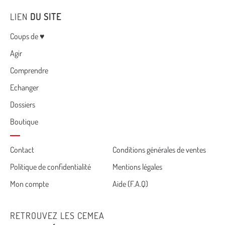
LIEN
DU SITE
Menu
Coups de ♥
Agir
Comprendre
Echanger
Dossiers
Boutique
Cemea
Contact
Conditions générales de ventes
Politique de confidentialité
Mentions légales
footer
Mon compte
Aide (F.A.Q)
RETROUVEZ LES CEMEA