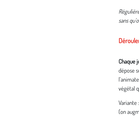
Régulière
sans qu'o
Déroul
Chaque j
dépose su
l'animat
végétal q
Variante 
(on augm