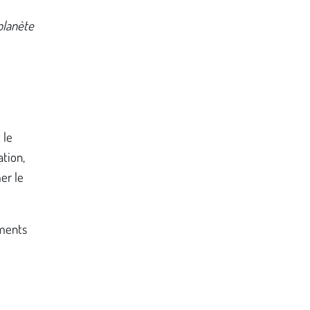
planète
 le
tion,
er le
éments