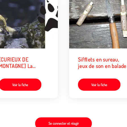
[CURIEUX DE
Sifﬂets en sureau,
MONTAGNE] La
jeux de son en balade
montagne, c’est plein
de secrets !
Voir la fiche
Voir la fiche
Se connecter et réagir