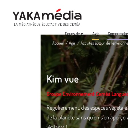
Menu
LA MÉDIATHÈQUE ÉDUC’ACTIVE DES CEMÉA
Coups de ♥
Agir
Comprendr
Aller
Accueil
Agir
Activités autour de l'environn
au
contenu
principal
Kim vue
Groupe Environnement Ceméa Langued
Régulièrement, des espèces végétales
de la planète sans qu'on s'en aperçoi
vigilants !