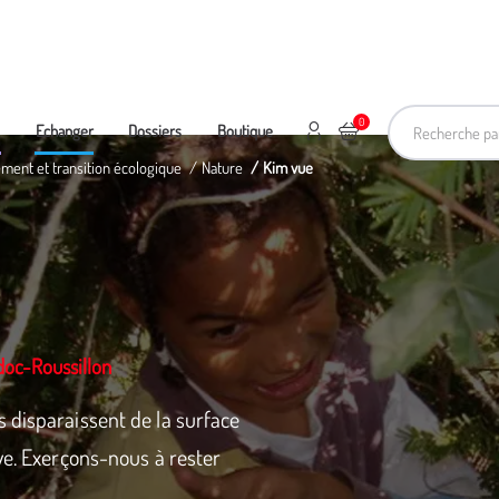
Recherche pa
0
Mon compte
Ajouter au panier
e
Echanger
Dossiers
Boutique
ement et transition écologique
Nature
Kim vue
oc-Roussillon
 disparaissent de la surface
ve. Exerçons-nous à rester