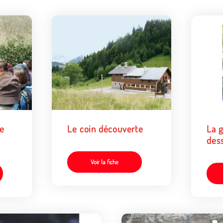
ue
Le coin découverte
La g
dess
pou
diff
Voir la fiche
d’o