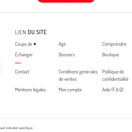
LIEN
DU SITE
Menu
Coups de ♥
Agir
Comprendre
Echanger
Dossiers
Boutique
Cemea
Contact
Conditions générales
Politique de
de ventes
confidentialité
footer
Mentions légales
Mon compte
Aide (F.A.Q)
sauf indication spécifique.