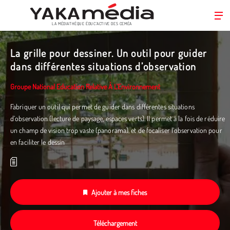
LA MÉDIATHÈQUE ÉDUC’ACTIVE DES CEMÉA
Aller
au
La grille pour dessiner. Un outil pour guider
contenu
dans différentes situations d’observation
principal
Groupe National Education Relative À L'Environnement
Fabriquer un outil qui permet de guider dans différentes situations
d’observation (lecture de paysage, espaces verts). Il permet à la fois de réduire
un champ de vision trop vaste (panorama), et de focaliser l’observation pour
en faciliter le dessin
Ajouter à mes fiches
Téléchargement