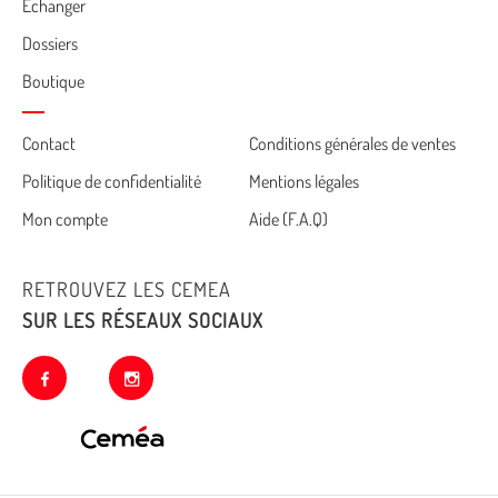
Echanger
Dossiers
Boutique
Cemea
Contact
Conditions générales de ventes
Politique de confidentialité
Mentions légales
footer
Mon compte
Aide (F.A.Q)
RETROUVEZ LES CEMEA
SUR LES RÉSEAUX SOCIAUX
facebook
instagram