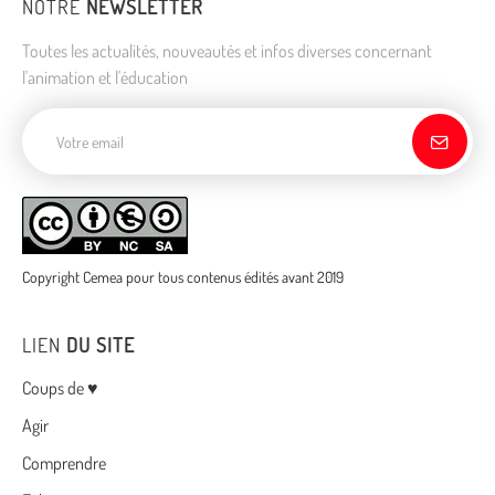
NOTRE
NEWSLETTER
Toutes les actualités, nouveautés et infos diverses concernant
l'animation et l'éducation
Adresse de courriel
Copyright Cemea pour tous contenus édités avant 2019
LIEN
DU SITE
Menu
Coups de ♥
Agir
Comprendre