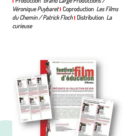
Production
Grand Large Productions /
I
Véronique Puybaret
Coproduction
Les Films
I
du Chemin / Patrick Floch
Distribution
La
I
curieuse