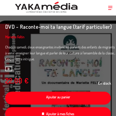
LA MÉDIATHÈQUE ÉDUC’ACTIVE DES CEMÉA
Aller
au
DVD - Raconte-moi ta langue (tarif particulier)
contenu
principal
Mariette Feltin
Chaque samedi, deux enseignantes invitent les parents des enfants de migrants
à venir enseigner leur langue et parler de leur culture à l'ensemble de la classe...
L'expérience intrigue.
22,00 €
En stock
Ajouter au panier
Ajouter à mes fiches