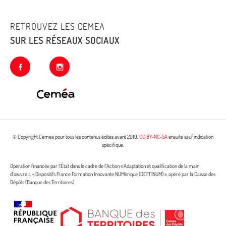
RETROUVEZ LES CEMEA
SUR LES RÉSEAUX SOCIAUX
facebook
instagram
© Copyright Cemea pour tous les contenus édités avant 2019.
CC BY-NC-SA
ensuite sauf indication
spécifique.
Opération financée par l’État dans le cadre de l’Action « Adaptation et qualification de la main
d’œuvre », « Dispositifs France Formation Innovante NUMérique (DEFFINUM) », opéré par la Caisse des
Dépôts (Banque des Territoires)