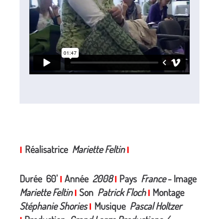
Réalisatrice
Mariette Feltin
I
I
Durée 60'
Année
2008
Pays
France
- Image
I
I
Mariette Feltin
Son
Patrick Floch
Montage
I
I
Stéphanie Shories
Musique
Pascal Holtzer
I