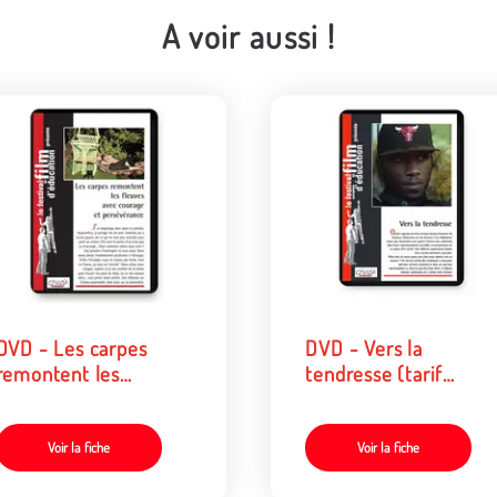
A voir aussi !
DVD - Les carpes
DVD - Vers la
remontent les
tendresse (tarif
fleuves... (tarif
collectivités/organis
collectivités/organismes)
Voir la fiche
Voir la fiche