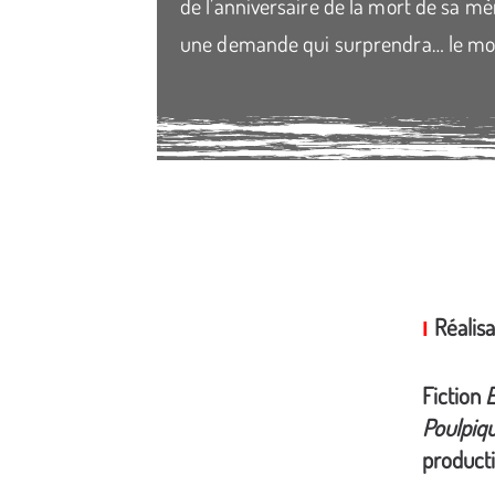
de l’anniversaire de la mort de sa mère
une demande qui surprendra… le mon
Média secondaire
Réalis
I
Fiction
Poulpiq
product