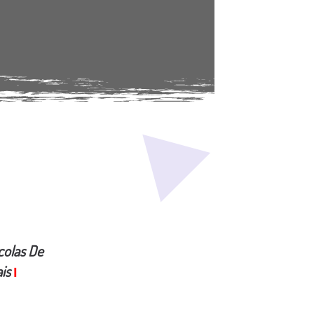
colas De
is
I