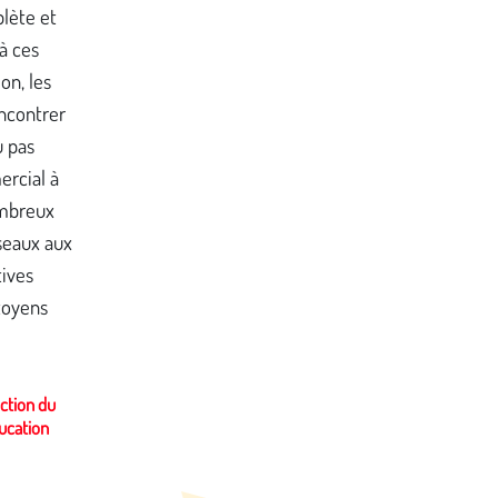
lète et
à ces
on, les
ncontrer
u pas
ercial à
ombreux
seaux aux
tives
toyens
ection du
ducation