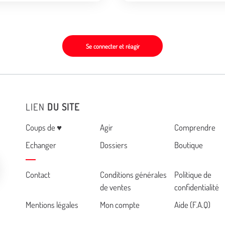
Se connecter et réagir
LIEN
DU SITE
Menu
Coups de ♥
Agir
Comprendre
Echanger
Dossiers
Boutique
Cemea
Contact
Conditions générales
Politique de
de ventes
confidentialité
footer
Mentions légales
Mon compte
Aide (F.A.Q)