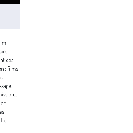
film
aire
ant des
n : films
au
ssage,
mission…
 en
es
« Le