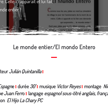
. Celle-ci apparaît et lui fait
de entier !
Le monde entier/El mondo Entero
ateur
Julián Quintanilla
I
Espagn
e
durée
30'
musique
Victor Reyes
montage
Ni
I
I
I
ue Juan Ferr
o
langage
espagnol sous-titré anglais, frança
I
ion
El Hijo La Chary PC