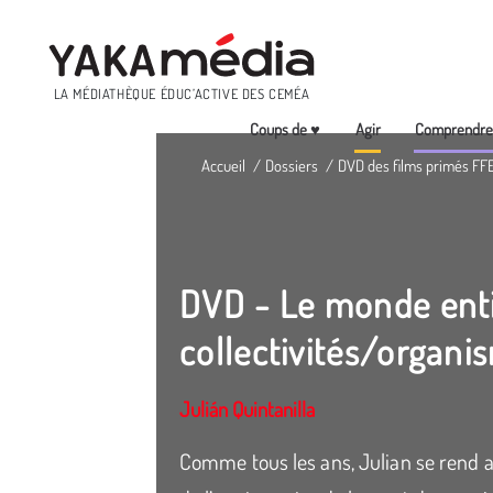
Menu
LA MÉDIATHÈQUE ÉDUC’ACTIVE DES CEMÉA
Coups de ♥
Agir
Comprendr
Aller
Accueil
Dossiers
DVD des films primés FF
au
contenu
principal
DVD - Le monde entie
collectivités/organi
Julián Quintanilla
Comme tous les ans, Julian se rend au