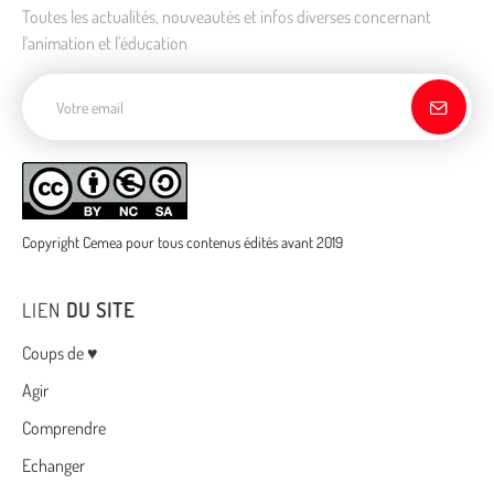
Toutes les actualités, nouveautés et infos diverses concernant
l'animation et l'éducation
Adresse de courriel
Copyright Cemea pour tous contenus édités avant 2019
LIEN
DU SITE
Menu
Coups de ♥
Agir
Comprendre
Echanger