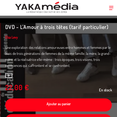
LA MÉDIATHÈQUE ÉDUC’ACTIVE DES CEMÉA
Aller
au
DVD - L'Amour à trois têtes (tarif particulier)
contenu
principal
Elsa Levy
Une exploration des relations amoureuses entre hommes et femmes par le
biais de trois générations de femmes de la même famille, la mère, la grand-
mère, et la réalisatrice elle-même : trois époques, trois visions, trois
expériences qui s'affrontent et se confrontent.
22,00 €
En stock
Ajouter au panier