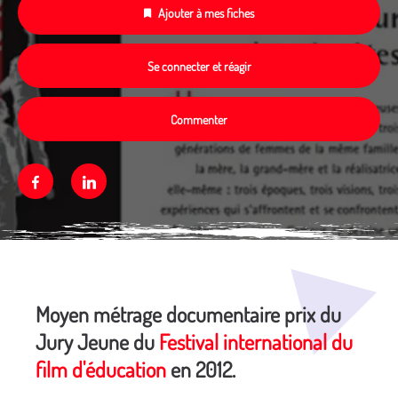
Ajouter à mes fiches
Se connecter et réagir
Commenter
Facebook
Linkedin
Média secondaire
Moyen métrage documentaire prix du
Jury Jeune du
Festival international du
film d'éducation
en 2012.