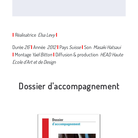
Réalisatrice
Elsa Levy
I
I
Durée
26'
Année
2012
Pays
Suisse
Son
Masaki Hatsaui
I
I
I
Montage
Yaël Bitton
Diffusion & production
HEAD Haute
I
I
Ecole d’Art et de Design
Dossier d'accompagnement