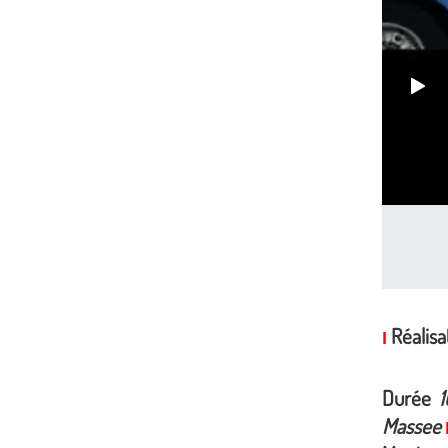
Réalis
I
Durée
1
Massee