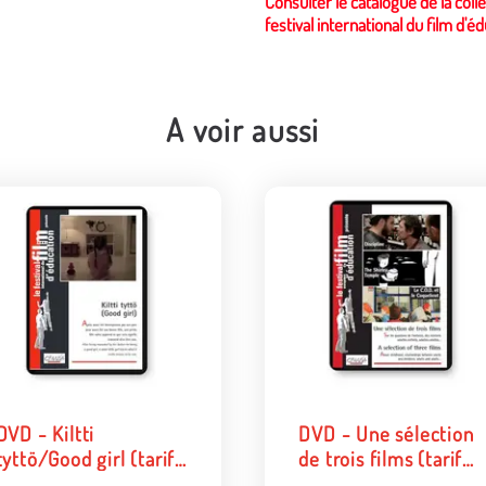
Consulter le catalogue de la coll
festival international du film d'é
A voir aussi
DVD - Kiltti
DVD - Une sélection
tyttö/Good girl (tarif
de trois films (tarif
particulier)
particulier)