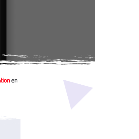
ation
en