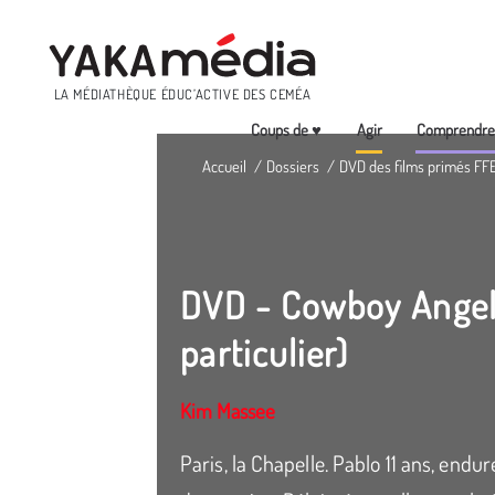
Menu
LA MÉDIATHÈQUE ÉDUC’ACTIVE DES CEMÉA
Coups de ♥
Agir
Comprendr
Aller
Accueil
Dossiers
DVD des films primés FF
au
contenu
principal
DVD - Cowboy Angels
particulier)
Kim Massee
Paris, la Chapelle. Pablo 11 ans, endu