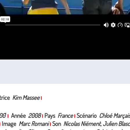
atrice
Kim Massee
I
00
'
Année
2008
Pays
France
Scénario
Chloé Marçais
I
I
I
Image
Marc Romani
Son
Nicolas Niément, Julien Blas
I
I