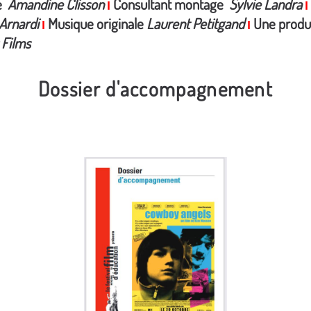
e
Amandine Clisson
Consultant montage
Sylvie Landra
I
I
Arnardi
Musique originale
Laurent Petitgand
Une produ
I
I
 Films
Dossier d'accompagnement