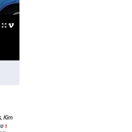
, Kim
co
I