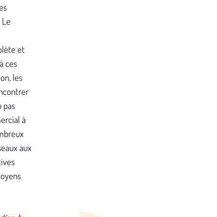
es
« Le
lète et
à ces
on, les
ncontrer
u pas
ercial à
ombreux
seaux aux
tives
toyens