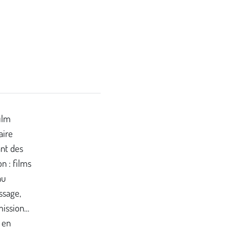
film
aire
ant des
n : films
au
ssage,
mission…
 en