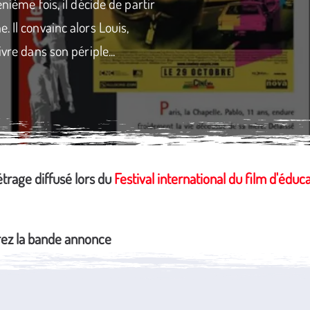
nième fois, il décide de partir
 Il convainc alors Louis,
vre dans son périple...
rage diffusé lors du
Festival international du film d'éduc
ez la bande annonce