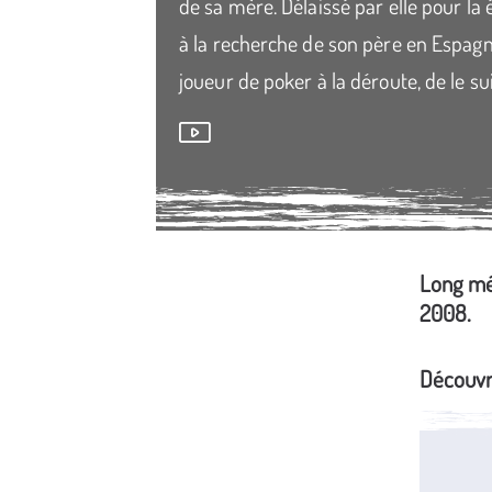
de sa mère. Délaissé par elle pour la é
à la recherche de son père en Espagne.
joueur de poker à la déroute, de le sui
Long mét
Média secondaire
2008.
Découvr