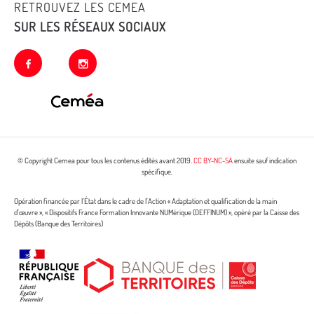
RETROUVEZ LES CEMEA
SUR LES RÉSEAUX SOCIAUX
facebook
instagram
© Copyright Cemea pour tous les contenus édités avant 2019.
CC BY-NC-SA
ensuite sauf indication
spécifique.
Opération financée par l’État dans le cadre de l’Action « Adaptation et qualification de la main
d’œuvre », « Dispositifs France Formation Innovante NUMérique (DEFFINUM) », opéré par la Caisse des
Dépôts (Banque des Territoires)