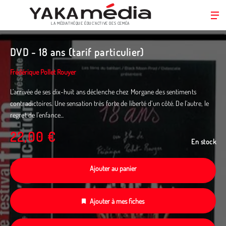
LA MÉDIATHÈQUE ÉDUC’ACTIVE DES CEMÉA
Aller
au
DVD - 18 ans (tarif particulier)
contenu
principal
Frédérique Pollet Rouyer
L’arrivée de ses dix-huit ans déclenche chez Morgane des sentiments
contradictoires. Une sensation très forte de liberté d’un côté. De l’autre, le
regret de l’enfance...
22,00 €
En stock
Ajouter au panier
Ajouter à mes fiches