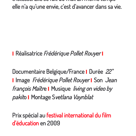
elle n’a qu’une envie, c’est d’avancer dans sa vie.
Réalisatrice
Frédérique Pollet Rouyer
I
I
Documentaire Belgique/France
Durée
22
''
I
Image
Frédérique Pollet Rouyer
Son
Jean
I
I
françois Maîtr
e
Musique
living on video by
I
pakit
o
Montage S
vetlana Vaynblat
I
Prix spécial
au
festival international du film
d'éducation
en 2009