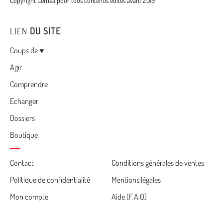
Copyright Cemea pour tous contenus édités avant 2019
LIEN
DU SITE
Menu
Coups de ♥
Agir
Comprendre
Echanger
Dossiers
Boutique
Cemea
Contact
Conditions générales de ventes
Politique de confidentialité
Mentions légales
footer
Mon compte
Aide (F.A.Q)