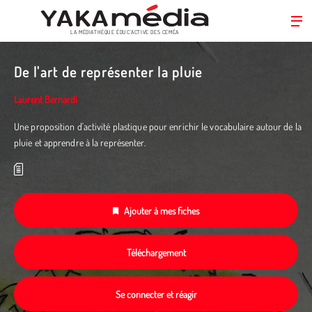
LA MÉDIATHÈQUE ÉDUC’ACTIVE DES CEMÉA
Aller
au
De l'art de représenter la pluie
contenu
principal
Laurent Bernardi
Une proposition d'activité plastique pour enrichir le vocabulaire autour de la
pluie et apprendre à la représenter.
Ajouter à mes fiches
Téléchargement
Se connecter et réagir