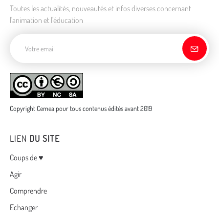
Toutes les actualités, nouveautés et infos diverses concernant
l'animation et l'éducation
Adresse de courriel
Copyright Cemea pour tous contenus édités avant 2019
LIEN
DU SITE
Menu
Coups de ♥
Agir
Comprendre
Echanger