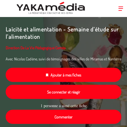
LA MÉDIATHÈQUE ÉDUC’ACTIVE DES CEMÉA
Aller
au
Laïcité et alimentation - Semaine d’étude sur
contenu
l’alimentation
principal
Direction De La Vie Pédagogique Ceméa
Avec Nicolas Cadène, suivi de témoignages des villes de Miramas et Nanterre
Ajouter à mes fiches
Se connecter et réagir
1 personne a aimé cette fiche
Commenter