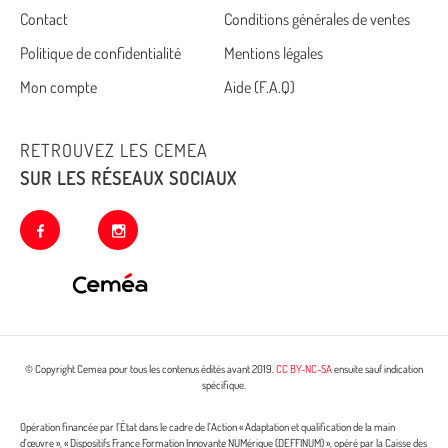
Cemea
Contact
Conditions générales de ventes
Politique de confidentialité
Mentions légales
footer
Mon compte
Aide (F.A.Q)
RETROUVEZ LES CEMEA
SUR LES RÉSEAUX SOCIAUX
facebook
instagram
© Copyright Cemea pour tous les contenus édités avant 2019.
CC BY-NC-SA
ensuite sauf indication
spécifique.
Opération financée par l’État dans le cadre de l’Action « Adaptation et qualification de la main
d’œuvre », « Dispositifs France Formation Innovante NUMérique (DEFFINUM) », opéré par la Caisse des