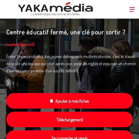
LA MÉDIATHÈQUE ÉDUC’ACTIVE DES CEMÉA
Aller
au
Centre éducatif fermé, une clé pour sortir ?
contenu
principal
Laurent Bernardi
Éviter l’incarcération à des jeunes délinquants multirécidivistes, c’est le travail
de toute une équipe qui, jour après jour, pose les règles et esquisse un chemin
d’avenir... sans garantie d’un succès définitif.
Ajouter à mes fiches
Téléchargement
Se connecter et réagir