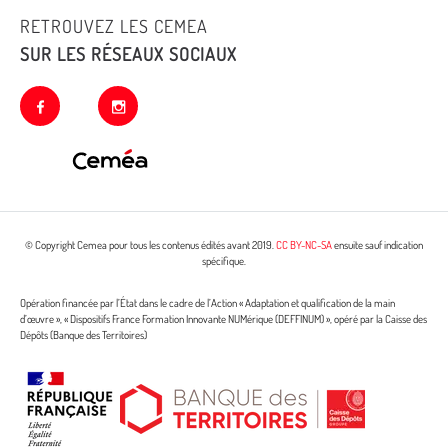
RETROUVEZ LES CEMEA
SUR LES RÉSEAUX SOCIAUX
facebook
instagram
© Copyright Cemea pour tous les contenus édités avant 2019.
CC BY-NC-SA
ensuite sauf indication
spécifique.
Opération financée par l’État dans le cadre de l’Action « Adaptation et qualification de la main
d’œuvre », « Dispositifs France Formation Innovante NUMérique (DEFFINUM) », opéré par la Caisse des
Dépôts (Banque des Territoires)