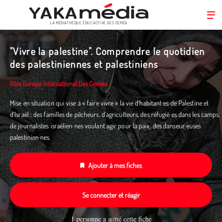
LA MÉDIATHÈQUE ÉDUC’ACTIVE DES CEMÉA
Aller
au
"Vivre la palestine". Comprendre le quotidien
contenu
des palestiniennes et palestiniens
principal
Pôle Europe International Des Ceméa
Mise en situation qui vise à « faire vivre » la vie d’habitant·es de Palestine et
d’Israël : des familles de pêcheurs, d’agriculteurs, des réfugié·es dans les camps,
de journalistes israélien·nes voulant agir pour la paix, des danseur·euses
palestinien·nes.
Ajouter à mes fiches
Se connecter et réagir
1 personne a aimé cette fiche