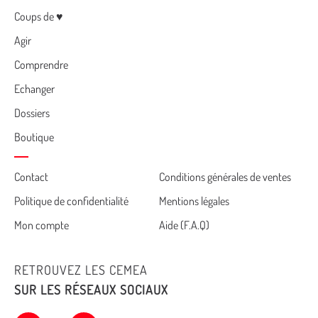
Menu
Coups de ♥
Agir
Comprendre
Echanger
Dossiers
Boutique
Cemea
Contact
Conditions générales de ventes
Politique de confidentialité
Mentions légales
footer
Mon compte
Aide (F.A.Q)
RETROUVEZ LES CEMEA
SUR LES RÉSEAUX SOCIAUX