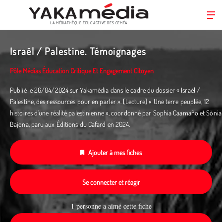
LA MÉDIATHÈQUE ÉDUC’ACTIVE DES CEMÉA
Aller
au
Israël / Palestine. Témoignages
contenu
principal
Pôle Médias Éducation Critique Et Engagement Citoyen
Publié le 26/04/2024 sur Yakamédia dans le cadre du dossier « Israël /
Palestine, des ressources pour en parler ». [Lecture] « Une terre peuplée, 12
histoires d'une réalité palestinienne », coordonné par Sophia Caamaño et Sònia
Bajona, paru aux Éditions du Cafard en 2024.
Ajouter à mes fiches
Se connecter et réagir
1 personne a aimé cette fiche