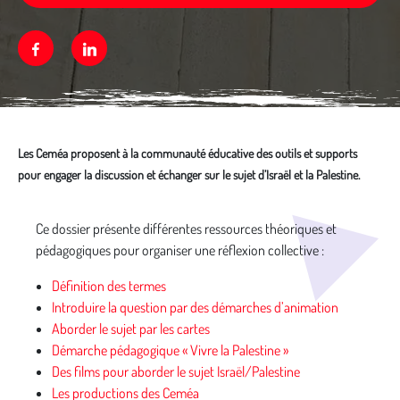
Facebook
Linkedin
Les Ceméa proposent à la communauté éducative des outils et supports
pour engager la discussion et échanger sur le sujet d’Israël et la Palestine.
Média secondaire
Ce dossier présente différentes ressources théoriques et
pédagogiques pour organiser une réflexion collective :
Définition des termes
Introduire la question par des démarches d’animation
Aborder le sujet par les cartes
Démarche pédagogique « Vivre la Palestine »
Des films pour aborder le sujet Israël/Palestine
Les productions des Ceméa