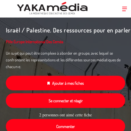
LA MÉDIATHÈQUE ÉDUC’ACTIVE DES CEMÉA
Aller
au
Israël / Palestine. Des ressources pour en parler
contenu
principal
Pôle Europe International Des Ceméa
Un sujet qui peut être complexe à aborder en groupe, avec lequel se
confrontent les représentations et les différentes sources médiatiques de
chacun·e.
Ajouter à mes fiches
Se connecter et réagir
2 personnes ont aimé cette fiche
Commenter