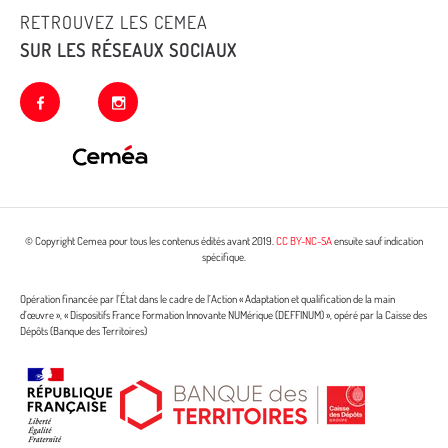
RETROUVEZ LES CEMEA
SUR LES RÉSEAUX SOCIAUX
facebook
instagram
© Copyright Cemea pour tous les contenus édités avant 2019.
CC BY-NC-SA
ensuite sauf indication
spécifique.
Opération financée par l’État dans le cadre de l’Action « Adaptation et qualification de la main
d’œuvre », « Dispositifs France Formation Innovante NUMérique (DEFFINUM) », opéré par la Caisse des
Dépôts (Banque des Territoires)