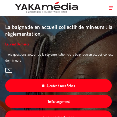
LA MÉDIATHÈQUE ÉDUC’ACTIVE DES CEMÉA
Aller
au
La baignade en accueil collectif de mineurs : la
contenu
réglementation
principal
Laurent Bernardi
Trois questions autour de la réglementation de la baignade en accueil collectif
de mineurs
Ajouter à mes fiches
Téléchargement