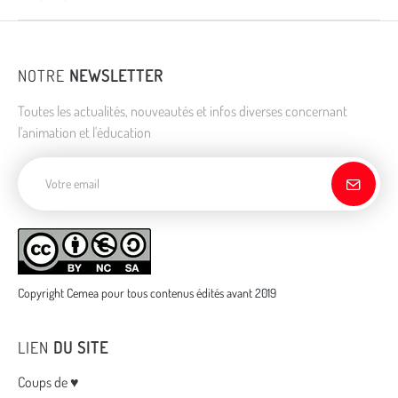
NOTRE
NEWSLETTER
Toutes les actualités, nouveautés et infos diverses concernant
l'animation et l'éducation
Adresse de courriel
Copyright Cemea pour tous contenus édités avant 2019
LIEN
DU SITE
Menu
Coups de ♥