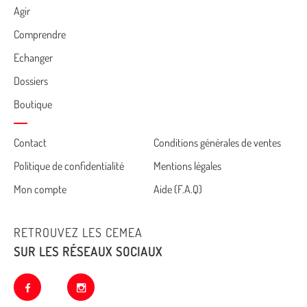
Agir
Comprendre
Echanger
Dossiers
Boutique
Cemea
Contact
Conditions générales de ventes
Politique de confidentialité
Mentions légales
footer
Mon compte
Aide (F.A.Q)
RETROUVEZ LES CEMEA
SUR LES RÉSEAUX SOCIAUX
facebook
instagram