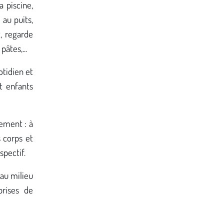
a piscine,
 au puits,
, regarde
pâtes,...
otidien et
t enfants
lement : à
s corps et
spectif.
 au milieu
prises de