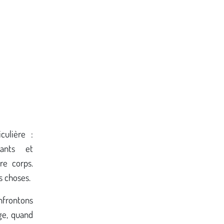
culière :
ants et
re corps.
s choses.
onfrontons
ige, quand