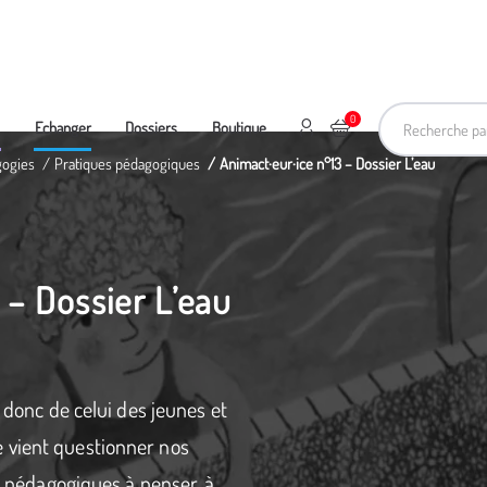
Recherche pa
0
Mon compte
Ajouter au panier
e
Echanger
Dossiers
Boutique
gogies
Pratiques pédagogiques
Animact·eur·ice n°13 – Dossier L’eau
 – Dossier L’eau
t donc de celui des jeunes et
 vient questionner nos
ls pédagogiques à penser, à