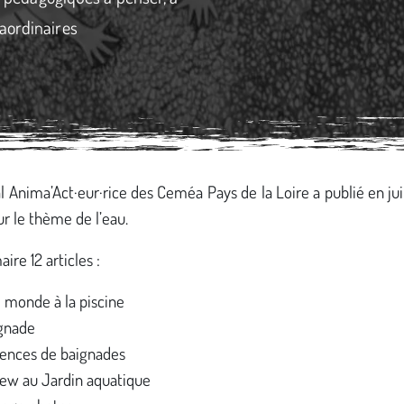
aordinaires
l Anima’Act·eur·rice des Ceméa Pays de la Loire a publié en ju
ur le thème de l’eau.
re 12 articles :
e monde à la piscine
gnade
ences de baignades
iew au Jardin aquatique