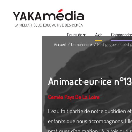
Menu
LA MÉDIATHÈQUE ÉDUC’ACTIVE DES CEMÉA
Coups de ♥
Agir
Comprendr
Aller
Accueil
Comprendre
Pédagogues et péda
au
contenu
principal
Animact·eur·ice n°13
Ceméa Pays De La Loire
L'eau fait partie de notre quotidien e
enfants que nous accompagnons. Elle
pratiques d'animation : à la fois outi