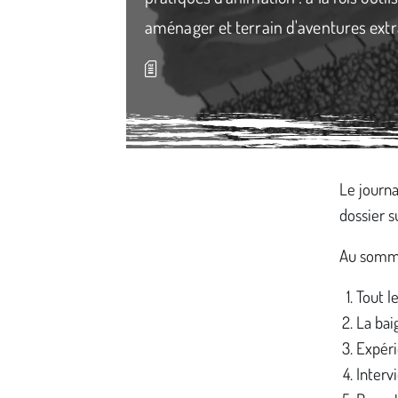
aménager et terrain d'aventures extr
Média secondaire
Le journa
dossier s
Au sommai
Tout l
La bai
Expéri
Interv