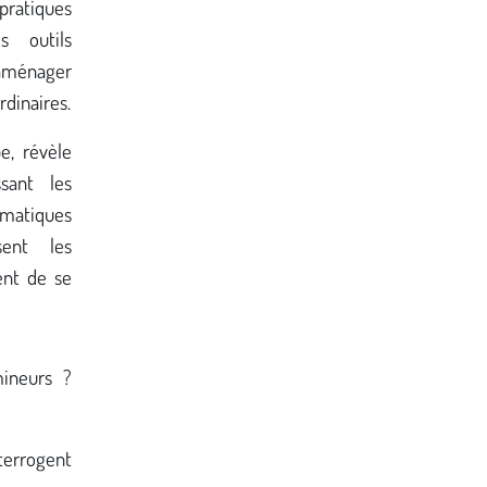
pratiques
s outils
 aménager
rdinaires.
be, révèle
sant les
atiques
sent les
ent de se
mineurs ?
terrogent